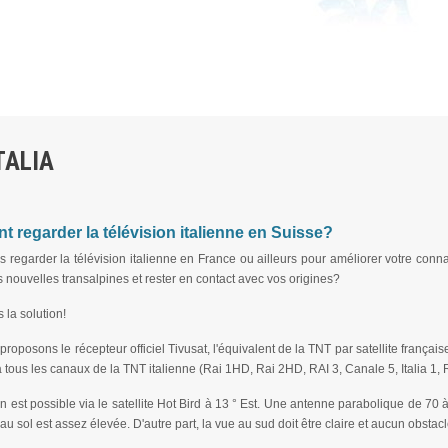
TALIA
 regarder la télévision italienne en Suisse?
 regarder la télévision italienne en France ou ailleurs pour améliorer votre conn
 nouvelles transalpines et rester en contact avec vos origines?
la solution!
roposons le récepteur officiel Tivusat, l'équivalent de la TNT par satellite frança
 tous les canaux de la TNT italienne (Rai 1HD, Rai 2HD, RAI 3, Canale 5, Italia 1, R
n est possible via le satellite Hot Bird à 13 ° Est. Une antenne parabolique de 70
au sol est assez élevée. D'autre part, la vue au sud doit être claire et aucun obstacl