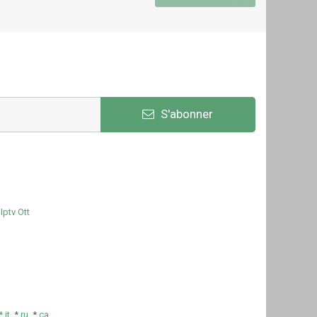
S'abonner
Iptv Ott
e
*
it
*
ru
*
ca