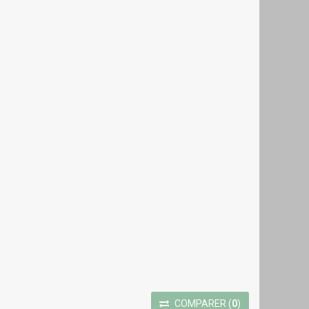
COMPARER
(
0
)