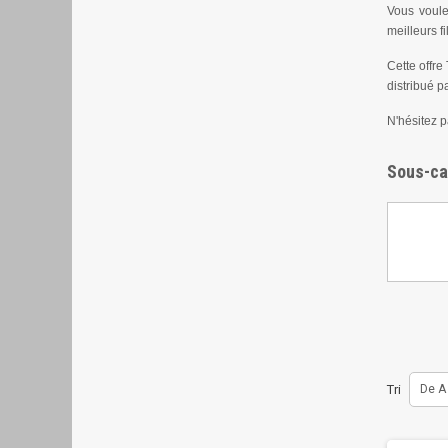
Vous voule
meilleurs f
Cette offre
distribué pa
N'hésitez p
Sous-ca
Tri
De A