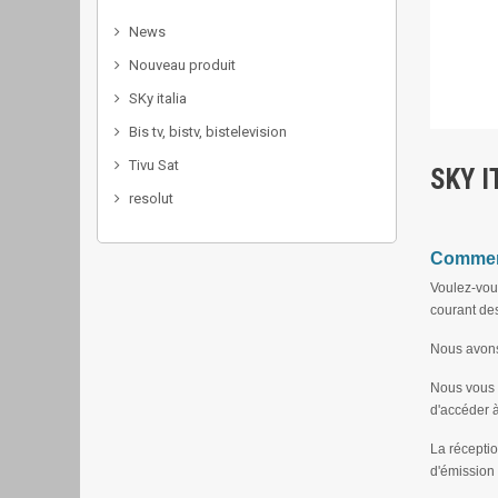
News
Nouveau produit
SKy italia
Bis tv, bistv, bistelevision
Tivu Sat
SKY I
resolut
Comment
Voulez-vous
courant des
Nous avons 
Nous vous p
d'accéder à
La réceptio
d'émission 