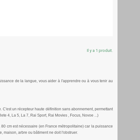
Il y a 1 produit.
aissance de la langue, vous aider à l'apprendre ou à vous tenir au
ise. C'est un récepteur haute définition sans abonnement, permettant
ete 4, La 5, La 7, Rai Sport, Rai Movies , Focus, Novoe ...)
 à 80 cm est nécessaire (en France métropolitaine) car la puissance
e, maison, arbre ou bâtiment ne doit l'obstruer.