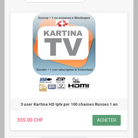
3 user Kartina HD Iptv pvr 100 chaines Russes 1 an
555.00 CHF
ACHETER