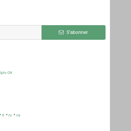
S'abonner
Iptv Ott
e
*
it
*
ru
*
ca