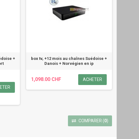
édoise +
box tv, +12 mois au chaînes Suédoise +
rt
Danois + Norvégien en ip
1,098.00 CHF
ACHETER
ETER
COMPARER
(
0
)