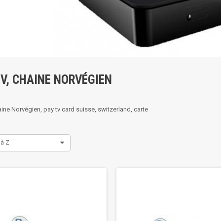
TV, CHAINE NORVÉGIEN
aine Norvégien, pay tv card suisse, switzerland, carte
 à Z