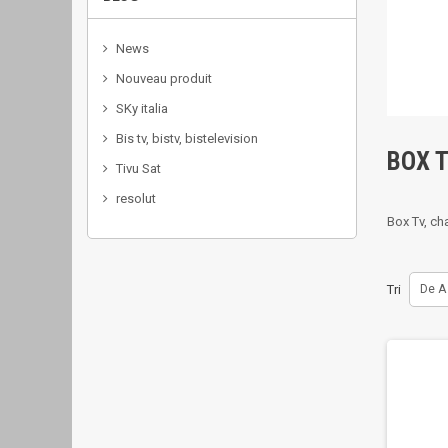
News
Nouveau produit
SKy italia
Bis tv, bistv, bistelevision
BOX 
Tivu Sat
resolut
Box Tv, ch
Tri
De A