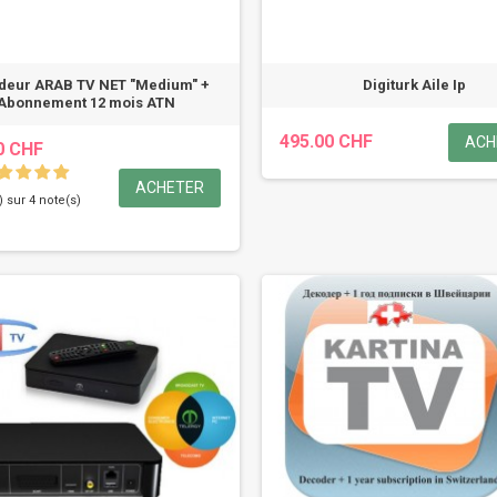
deur ARAB TV NET "Medium" +
Digiturk Aile Ip
Abonnement 12 mois ATN
495.00 CHF
ACH
0 CHF
ACHETER
) sur 4 note(s)