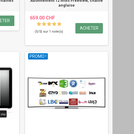
 chaines
Abonnement 12 mois Freeview, chaîne
anglaise
659.00 CHF
ETER
ACHETER
(5/5) sur 1 note(s)
PROMO !