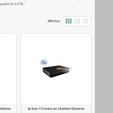
qualité de la STB.
Afficher
uédoise
Ip box +12 mois au chaînes Danoise