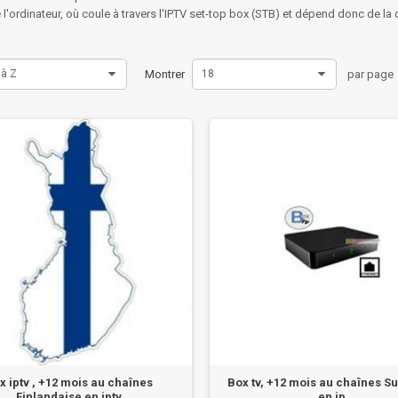
 l'ordinateur, où coule à travers l'IPTV set-top box (STB) et dépend donc de la 
 à Z
Montrer
18
par page
x iptv , +12 mois au chaînes
Box tv, +12 mois au chaînes S
Finlandaise en iptv
en ip