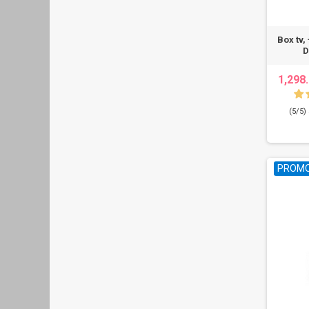
Box tv,
D
1,298
(5/5)
PROMO