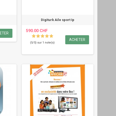
Digiturk Aile sport Ip
590.00 CHF
ETER
ACHETER
(5/5) sur 1 note(s)