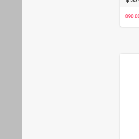
Ip box
890.0