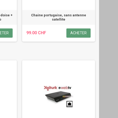
édoise +
Chaine portugaise, sans antenne
p
satellite
99.00 CHF
ETER
ACHETER