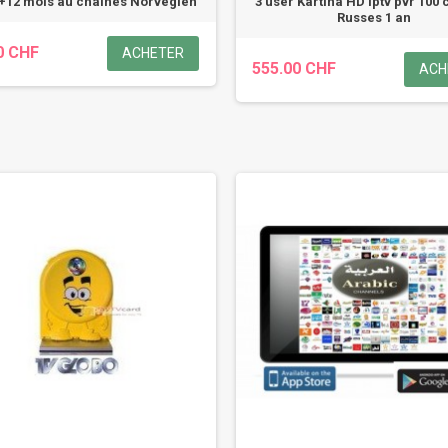
 +12 mois au chaînes Norvégien
3 user Kartina HD Iptv pvr 100
Russes 1 an
0 CHF
ACHETER
555.00 CHF
ACH