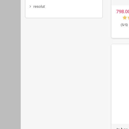
resolut
798.0
(5/5)