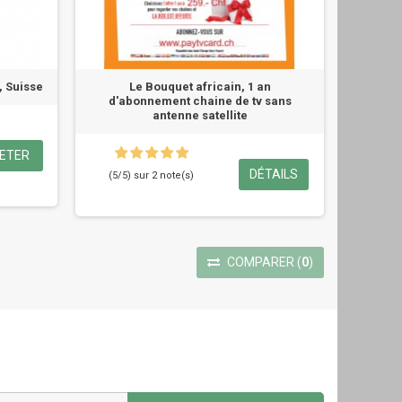
, Suisse
Le Bouquet africain, 1 an
d'abonnement chaine de tv sans
antenne satellite
ETER
DÉTAILS
(5/5) sur 2 note(s)
COMPARER
(
0
)