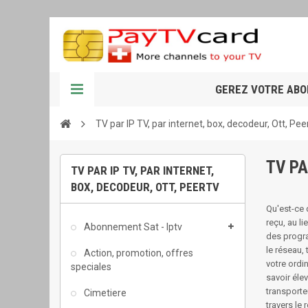
GEREZ VOTRE AB
TV par IP TV, par internet, box, decodeur, Ott, Pee
TV PA
TV PAR IP TV, PAR INTERNET,
BOX, DECODEUR, OTT, PEERTV
Qu'est-ce q
reçu, au li
Abonnement Sat - Iptv
des progra
le réseau, 
Action, promotion, offres
votre ordi
speciales
savoir éle
transporte
Cimetiere
travers le