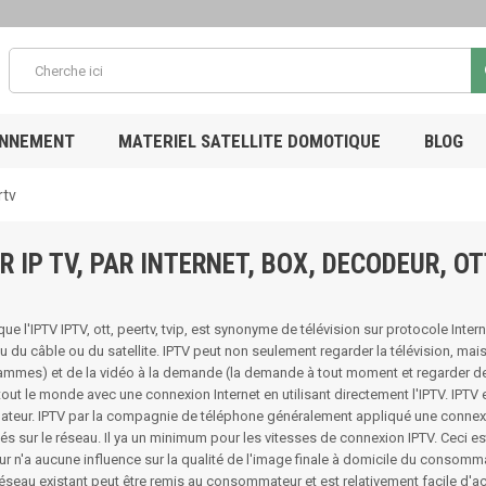
ONNEMENT
MATERIEL SATELLITE DOMOTIQUE
BLOG
rtv
R IP TV, PAR INTERNET, BOX, DECODEUR, O
ue l'IPTV IPTV, ott, peertv, tvip, est synonyme de télévision sur protocole Intern
eu du câble ou du satellite. IPTV peut non seulement regarder la télévision, mais
mmes) et de la vidéo à la demande (la demande à tout moment et regarder de
tout le monde avec une connexion Internet en utilisant directement l'IPTV. IPTV et
nateur. IPTV par la compagnie de téléphone généralement appliqué une conne
vés sur le réseau. Il ya un minimum pour les vitesses de connexion IPTV. Ceci est
ur n'a aucune influence sur la qualité de l'image finale à domicile du consommate
 réseau existant peut être remis au consommateur et est relativement facile d'acc