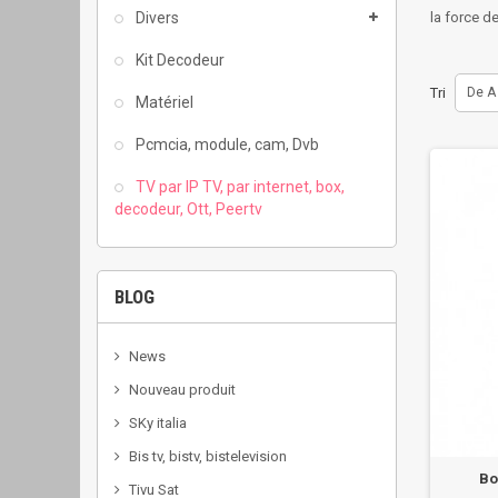
Divers
la force de
Kit Decodeur
Tri
De A
Matériel
Pcmcia, module, cam, Dvb
TV par IP TV, par internet, box,
decodeur, Ott, Peertv
BLOG
News
Nouveau produit
SKy italia
Bis tv, bistv, bistelevision
Bo
Tivu Sat