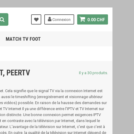
Connexion
0.00 CHF
MATCH TV FOOT
TT, PEERTV
Il y a 30 produits.
et. Cela signifie que le signal TV via la connexion Internet est
 aussi le timeshifting (enregistrement et visionnage ultérieur
s vidéos) possible. En raison de la hausse des demandes sur
 TV Internet Il ya une différence entre l'IPTV et TV Internet sur
xion distincte. Une bonne connexion permet exigences IPTV
 en contraste avec la télévision par Internet, dans lequel le
ur. L'avantage de la télévision sur Internet, c'est que c'est à
ès. En outre, la qualité de la télévision sur Internet dépend de