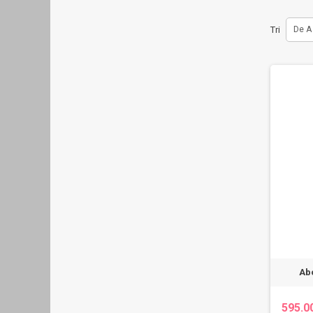
Tri
De A
Ab
595.0