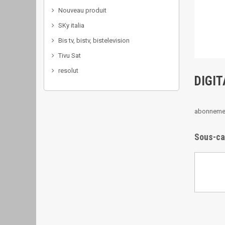
Nouveau produit
SKy italia
Bis tv, bistv, bistelevision
Tivu Sat
resolut
DIGI
abonnement
Sous-ca