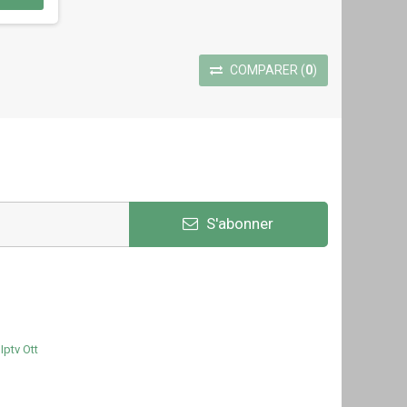
COMPARER
(
0
)
S'abonner
Iptv Ott
e