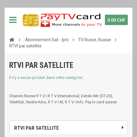
0.00 CHF
Abonnement Sat - Iptv
TV Russe, Russie
RTVI par satellite
RTVI PAR SATELLITE
Il n'y a aucun produit dans cette catégorie.
Chaines Russe R T V I R T V International, Detski Mir (07-20),
TeleKlub, Nashe Kino, R T V I M, R T V I Info. Pay tv card suisse
RTVI PAR SATELLITE