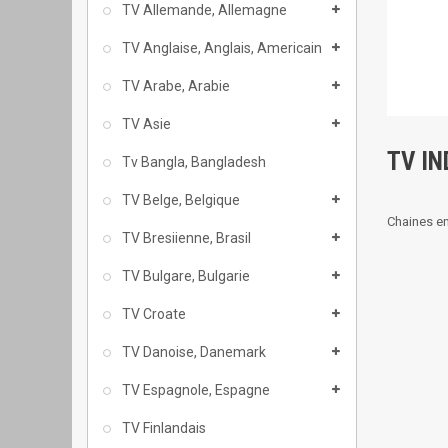
TV Allemande, Allemagne
TV Anglaise, Anglais, Americain
TV Arabe, Arabie
TV Asie
TV IN
Tv Bangla, Bangladesh
TV Belge, Belgique
Chaines en
TV Bresiienne, Brasil
TV Bulgare, Bulgarie
TV Croate
TV Danoise, Danemark
TV Espagnole, Espagne
TV Finlandais