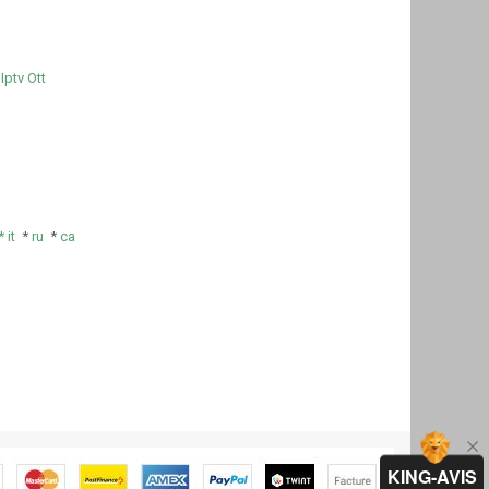
Iptv Ott
e
*
it
*
ru
*
ca
KING-AVIS