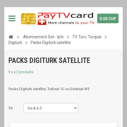
0.00 CHF
Abonnement Sat - Iptv
TV Turc, Turquie
Digiturk
Packs Digiturk satellite
PACKS DIGITURK SATELLITE
Il y a 2 produits.
Packs Digiturk satellite, Turksat 1C ou Eutelsat W3
Tri