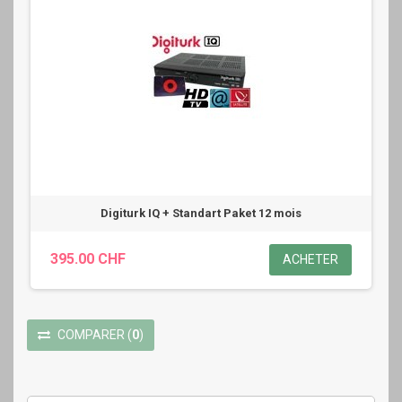
Digiturk IQ + Standart Paket 12 mois
395.00 CHF
ACHETER
COMPARER
(
0
)