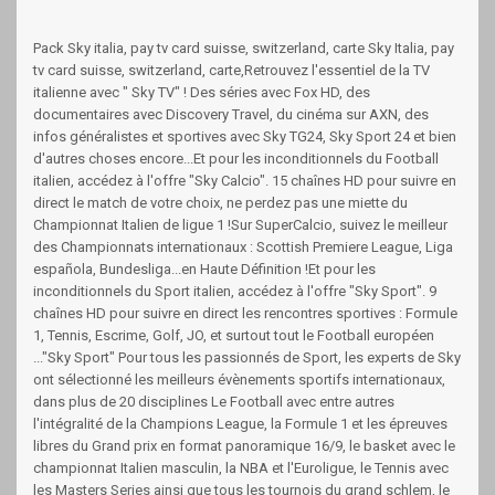
Pack Sky italia, pay tv card suisse, switzerland, carte Sky Italia, pay
tv card suisse, switzerland, carte,Retrouvez l'essentiel de la TV
italienne avec " Sky TV" ! Des séries avec Fox HD, des
documentaires avec Discovery Travel, du cinéma sur AXN, des
infos généralistes et sportives avec Sky TG24, Sky Sport 24 et bien
d'autres choses encore...Et pour les inconditionnels du Football
italien, accédez à l'offre "Sky Calcio". 15 chaînes HD pour suivre en
direct le match de votre choix, ne perdez pas une miette du
Championnat Italien de ligue 1 !Sur SuperCalcio, suivez le meilleur
des Championnats internationaux : Scottish Premiere League, Liga
española, Bundesliga...en Haute Définition !Et pour les
inconditionnels du Sport italien, accédez à l'offre "Sky Sport". 9
chaînes HD pour suivre en direct les rencontres sportives : Formule
1, Tennis, Escrime, Golf, JO, et surtout tout le Football européen
..."Sky Sport" Pour tous les passionnés de Sport, les experts de Sky
ont sélectionné les meilleurs évènements sportifs internationaux,
dans plus de 20 disciplines Le Football avec entre autres
l'intégralité de la Champions League, la Formule 1 et les épreuves
libres du Grand prix en format panoramique 16/9, le basket avec le
championnat Italien masculin, la NBA et l'Euroligue, le Tennis avec
les Masters Series ainsi que tous les tournois du grand schlem, le