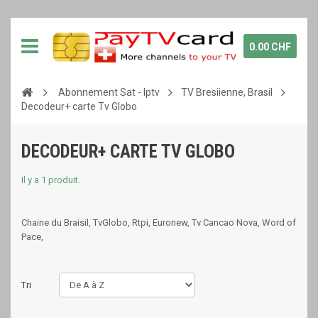
0.00 CHF
Abonnement Sat - Iptv
TV Bresiienne, Brasil
Decodeur+ carte Tv Globo
DECODEUR+ CARTE TV GLOBO
Il y a 1 produit.
Chaine du Braisil, TvGlobo, Rtpi, Euronew, Tv Cancao Nova, Word of
Pace,
Tri