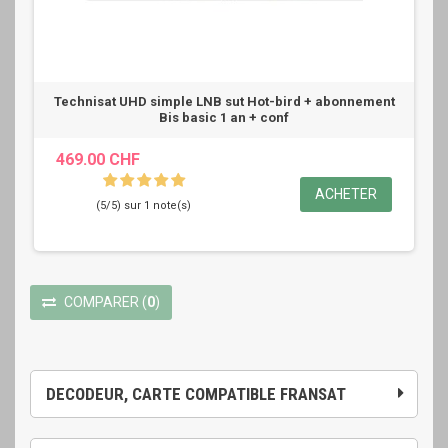
Technisat UHD simple LNB sut Hot-bird + abonnement
Bis basic 1 an + conf
469.00 CHF
ACHETER
(5/5) sur 1 note(s)
COMPARER
(
0
)
DECODEUR, CARTE COMPATIBLE FRANSAT