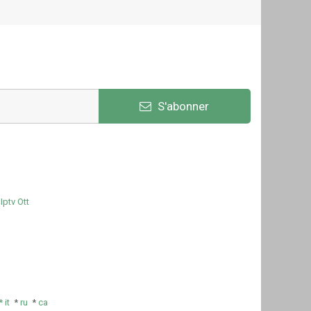
S'abonner
Iptv Ott
e
*
it
*
ru
*
ca