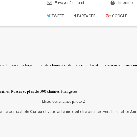
Envoyer à un ami
Imprimer
TWEET
PARTAGER
GOOGLE+
ses abonnés un large choix de chaînes et de radios incluant notammment Eurospor
aînes Russes et plus de 300 chaînes étrangères !
Listes des chaines photo 2
ellite compatible
Conax
et votre antenne doit être orientée vers le satellite
Amo