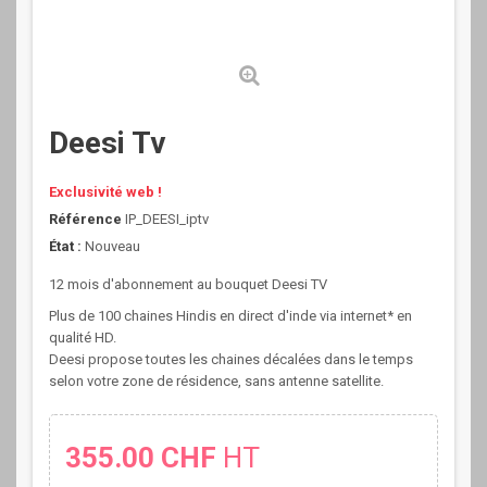
Deesi Tv
Exclusivité web !
Référence
IP_DEESI_iptv
État :
Nouveau
12 mois d'abonnement au bouquet Deesi TV
Plus de 100 chaines Hindis en direct d'inde via internet* en
qualité HD.
Deesi propose toutes les chaines décalées dans le temps
selon votre zone de résidence, sans antenne satellite.
355.00 CHF
HT