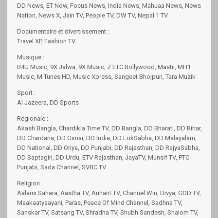
DD News, ET Now, Focus News, India News, Mahuaa News, News
Nation, News X, Jain TV, People TV, DW TV, Nepal 1 TV
Documentaire et divertissement :
Travel XP, Fashion TV
Musique :
B4U Music, 9X Jalwa, 9X Music, Z ETC Bollywood, Mastii, MH1
Music, M Tunes HD, Music Xpress, Sangeet Bhojpuri, Tara Muzik
Sport :
Al Jazeera, DD Sports
Régionale :
Akash Bangla, Chardikla Time TV, DD Bangla, DD Bharati, DD Bihar,
DD Chardana, DD Girnar, DD India, DD LokSabha, DD Malayalam,
DD National, DD Oriya, DD Punjabi, DD Rajasthan, DD RajyaSabha,
DD Saptagiri, DD Urdu, ETV Rajasthan, JayaTV, Munsif TV, PTC
Punjabi, Sada Channel, SVBC TV
Religion :
Aalami Sahara, Aastha TV, Arihant TV, Channel Win, Divya, GOD TV,
Maakaatyaayani, Paras, Peace Of Mind Channel, Sadhna TV,
Sanskar TV, Satsang TV, Shradha TV, Shubh Sandesh, Shalom TV,