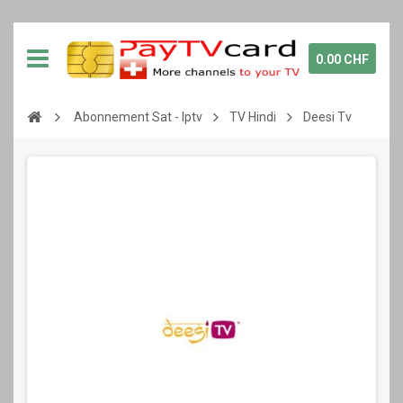
0.00 CHF
Abonnement Sat - Iptv
TV Hindi
Deesi Tv