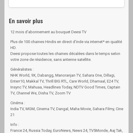
En savoir plus
12 mois d'abonnement au bouquet Deesi TV
Plus de 100 chaines Hindis en direct d'inde via internet* en qualité
HD.
Deesi propose toutes les chaines décalées dans le temps selon
votre zone de résidence, sans antenne satellite.
Généralistes :
NHK World, 9X, Dabangg, Manoranjan TV, Sahara One, Dillagi,
Enterr10, Makkal TV, Thrill BIG RTL, Care World, Dhamaal, E24 TV,
Insync TV, Mahuaa, Headlines Today, NDTV Good Times, Captain
TV, Channel We, Disha TV, Zoom TV
Cinéma :
India TV, MGM, Cinema TV, Dangal, Maha Movie, Sahara Filmy, Cine
21
Info :
France 24, Russia Today, EuroNews, News 24, TV5Monde, Aaj Tak,