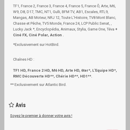
TF1, France 2, France 3, France 4, France 5, France Ô, Arte, M6,
W9, D8, D17, TMC, NT1, Gulli, BFM TV, AB1, Escales, RTL9,
Mangas, AB Moteur, NRJ 12, Toute L'Histoire, TV8 Mont Blanc,
Chasse et Pêche, TV5 Monde, France 24, LCP Public Senat, ,
Lucky Jack *, Encyclopédia, Animaux, Stylia, Game One, Téva
+
Ciné FX, Ciné Polar, Action .
*Exclusivement sur HotBird.
Chaînes HD :
TF1 HD, France 2 HD, M6 HD, Arte HD,
6ter*, L'Equipe HD*,
RMC Découverte HD**, Chérie HD**, HD1**
.
** Exclusivement sur Atlantic Bird.
Avis
Soyez le premier à donner votre avis !