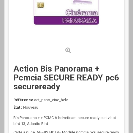
Action Bis Panorama +
Pcmcia SECURE READY pc6
secureready
Référence
act_pano_cine_helv
État :
Nouveau
Bis Panorama + + PCMCIA helveticam secure ready sur tv hot-
bird 13, Atlantic-Bird
Carte à puce, AB-BIS HDTV+ Module pcmcia pc6 secure ready