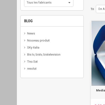
Tous les fabricants
Tri
De A
BLOG
News
Nouveau produit
SKy italia
Bis tv, bistv, bistelevision
Tivu Sat
resolut
Media