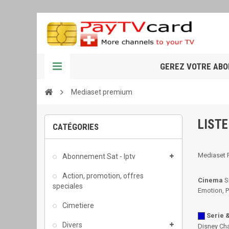
GEREZ VOTRE AB
Mediaset premium
LISTE
CATÉGORIES
Mediaset 
Abonnement Sat - Iptv
Action, promotion, offres
Cinema
S
speciales
Emotion, 
Cimetiere
Serie 
Divers
Disney Cha