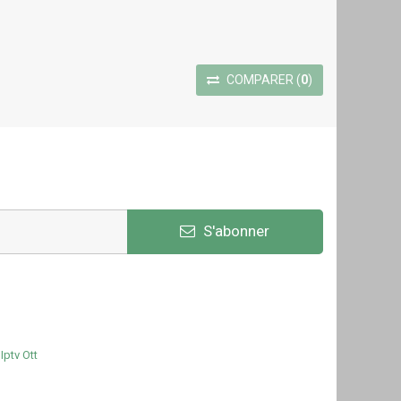
COMPARER
(
0
)
S'abonner
Iptv Ott
e