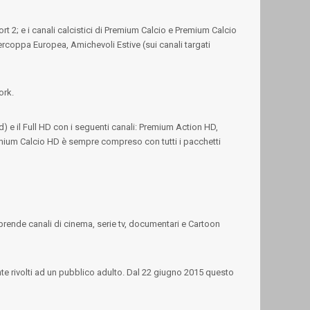
 2; e i canali calcistici di Premium Calcio e Premium Calcio
coppa Europea, Amichevoli Estive (sui canali targati
ork.
 il Full HD con i seguenti canali: Premium Action HD,
um Calcio HD è sempre compreso con tutti i pacchetti
prende canali di cinema, serie tv, documentari e Cartoon
e rivolti ad un pubblico adulto. Dal 22 giugno 2015 questo