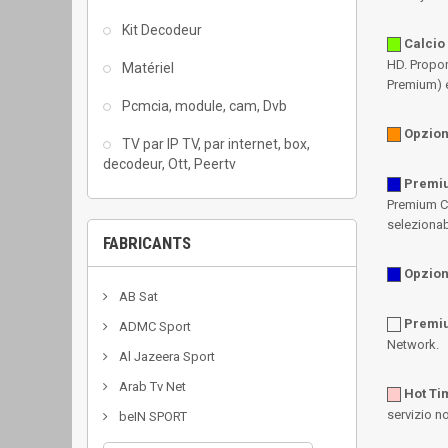
Kit Decodeur
Calcio
HD. Propon
Matériel
Premium) e 
Pcmcia, module, cam, Dvb
Opzion
TV par IP TV, par internet, box,
decodeur, Ott, Peertv
Premiu
Premium C
selezionabi
FABRICANTS
Opzio
AB Sat
Premi
ADMC Sport
Network.
Al Jazeera Sport
Arab Tv Net
Hot Ti
servizio n
beIN SPORT