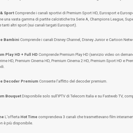
 & Sport
Comprende i canali sportivi di Premium Sport HD, Eurosport e Eurosport
e una vasta gamma di partite calcistiche tra Serie A, Champions League, Super
tanti altri sport (sui canali targati Eurosport).
e Bambini
Comprende i canali Disney Channel, Disney Junior e Cartoon Netw
m Play HD + Full HD
Comprende Premium Play HD (servizio video on demand) e
rime HD, Premium Cinema HD, Premium Cinema 2 HD, Premium Sport HD e Premi
li.
ne Decoder Premium
Consente l'affitto del decoder premium.
um Bouquet
Disponibile solo sull'IPTV di Telecom Italia e su Fastweb TV, com
me
L'offerta
Hot Time
comprendeva 3 canali che trasmettevano film interament
on è più disponibile.