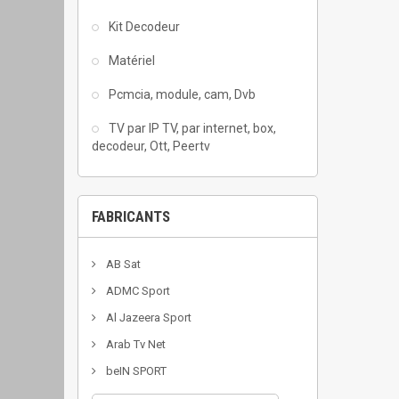
Kit Decodeur
Matériel
Pcmcia, module, cam, Dvb
TV par IP TV, par internet, box,
decodeur, Ott, Peertv
FABRICANTS
AB Sat
ADMC Sport
Al Jazeera Sport
Arab Tv Net
beIN SPORT