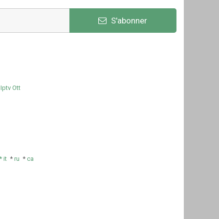
S'abonner
Iptv Ott
e
*
it
*
ru
*
ca