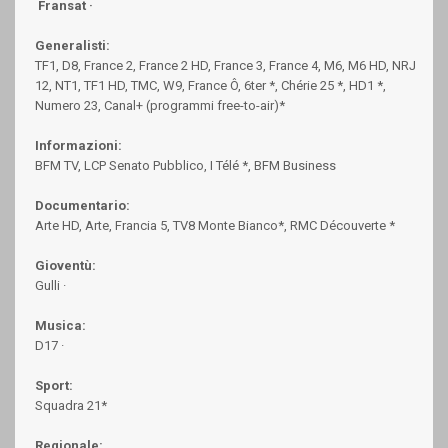
Fransat ·
Generalisti:
TF1, D8, France 2, France 2 HD, France 3, France 4, M6, M6 HD, NRJ
12, NT1, TF1 HD, TMC, W9, France Ô, 6ter *, Chérie 25 *, HD1 *,
Numero 23, Canal+ (programmi free-to-air)*
Informazioni:
BFM TV, LCP Senato Pubblico, I Télé *, BFM Business
Documentario:
Arte HD, Arte, Francia 5, TV8 Monte Bianco*, RMC Découverte *
Gioventù:
Gulli ·
Musica:
D17 ·
Sport:
Squadra 21*
Regionale: