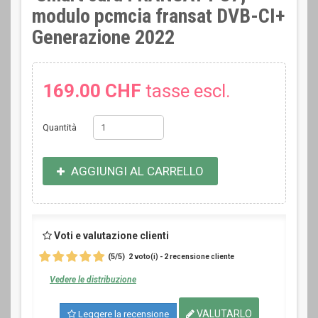
modulo pcmcia fransat DVB-CI+
Generazione 2022
169.00 CHF
tasse escl.
Quantità
AGGIUNGI AL CARRELLO
Voti e valutazione clienti
(
5
/
5
)
2
2
voto(i) -
recensione cliente
Vedere le distribuzione
VALUTARLO
Leggere la recensione