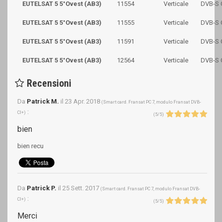
EUTELSAT 5 5°Ovest (AB3)
11554
Verticale
DVB-S
EUTELSAT 5 5°Ovest (AB3)
11555
Verticale
DVB-S
EUTELSAT 5 5°Ovest (AB3)
11591
Verticale
DVB-S
EUTELSAT 5 5°Ovest (AB3)
12564
Verticale
DVB-S
Recensioni
Da
Patrick M.
il
23 Apr. 2018
(
Smart card. Fransat PC 7, modulo Fransat DVB-
:
CI+
)
(
5
/
5
)
bien
bien recu
Da
Patrick P.
il
25 Sett. 2017
(
Smart card. Fransat PC 7, modulo Fransat DVB-
:
CI+
)
(
5
/
5
)
Merci