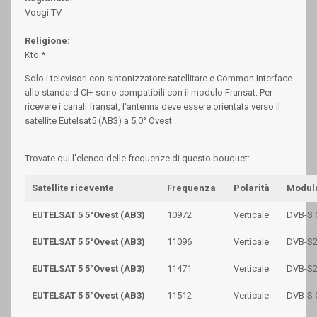
Vosgi TV
Religione:
Kto *
Solo i televisori con sintonizzatore satellitare e Common Interface
allo standard CI+ sono compatibili con il modulo Fransat. Per
ricevere i canali fransat, l'antenna deve essere orientata verso il
satellite Eutelsat5 (AB3) a 5,0° Ovest
Trovate qui l'elenco delle frequenze di questo bouquet:
Satellite ricevente
Frequenza
Polarità
Modul
EUTELSAT 5 5°Ovest (AB3)
10972
Verticale
DVB-S
EUTELSAT 5 5°Ovest (AB3)
11096
Verticale
DVB-S2
EUTELSAT 5 5°Ovest (AB3)
11471
Verticale
DVB-S2
EUTELSAT 5 5°Ovest (AB3)
11512
Verticale
DVB-S