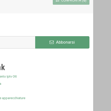
CONFRONTA
(
0
)
Abbonarsi
nk
nto Iptv Ott
a
e apparecchiature