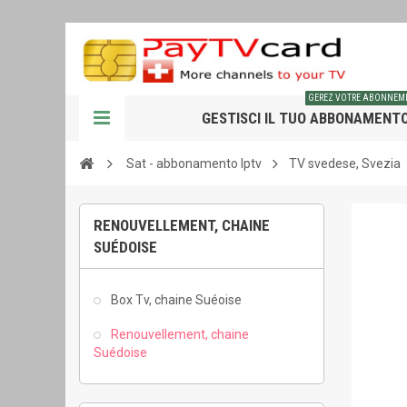
GEREZ VOTRE ABONNEM
GESTISCI IL TUO ABBONAMENT
Sat - abbonamento Iptv
TV svedese, Svezia
RENOUVELLEMENT, CHAINE
SUÉDOISE
Box Tv, chaine Suéoise
Renouvellement, chaine
Suédoise