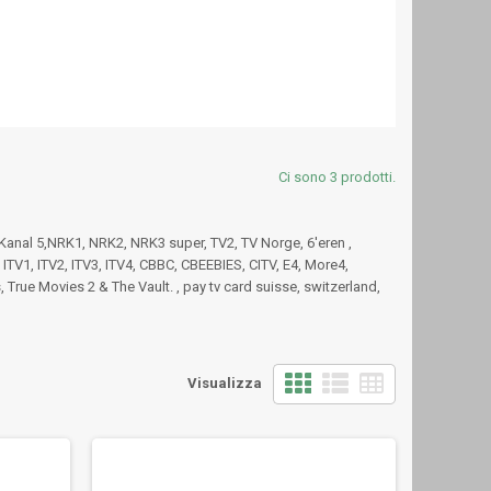
Ci sono 3 prodotti.
 Kanal 5,NRK1, NRK2, NRK3 super, TV2, TV Norge, 6'eren ,
ITV1, ITV2, ITV3, ITV4, CBBC, CBEEBIES, CITV, E4, More4,
rue Movies 2 & The Vault. , pay tv card suisse, switzerland,
Visualizza