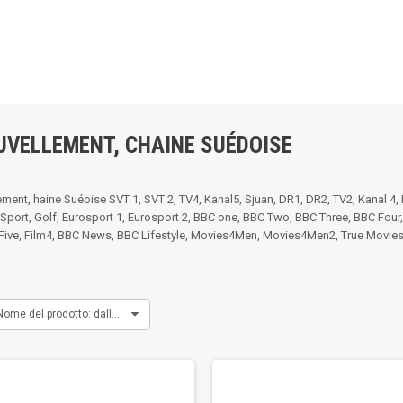
UVELLEMENT, CHAINE SUÉDOISE
ment, haine Suéoise SVT 1, SVT 2, TV4, Kanal5, Sjuan, DR1, DR2, TV2, Kanal 4,
 Sport, Golf, Eurosport 1, Eurosport 2, BBC one, BBC Two, BBC Three, BBC Four, 
Five, Film4, BBC News, BBC Lifestyle, Movies4Men, Movies4Men2, True Movies, T
Nome del prodotto: dalla A alla Z