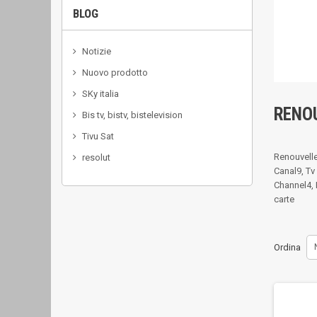
BLOG
Notizie
Nuovo prodotto
SKy italia
RENO
Bis tv, bistv, bistelevision
Tivu Sat
Renouvelle
resolut
Canal9, Tv
Channel4, 
carte
Ordina