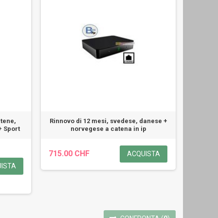
atene,
Rinnovo di 12 mesi, svedese, danese +
+ Sport
norvegese a catena in ip
715.00 CHF
ACQUISTA
ISTA