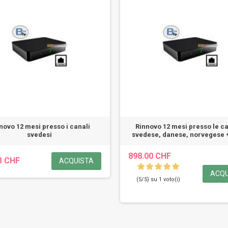
novo 12 mesi presso i canali
Rinnovo 12 mesi presso le c
svedesi
svedese, danese, norvegese 
898.00 CHF
3 CHF
ACQUISTA
ACQU
(5/5) su 1 voto(i)