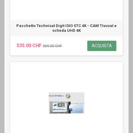
Pacchetto Technisat Digit ISIO STC 4K - CAM Tivusat e
scheda UHD 4K
535.00 CHF
ACQUISTA
565.00 CHF