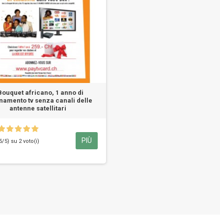
 Bouquet africano, 1 anno di
amento tv senza canali delle
antenne satellitari
PIÙ
5/5) su 2 voto(i)