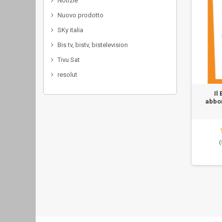
Notizie
Nuovo prodotto
SKy italia
Bis tv, bistv, bistelevision
Tivu Sat
resolut
Il
abbon
(