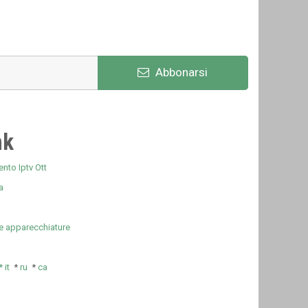
Abbonarsi
nk
nto Iptv Ott
a
e apparecchiature
*
it
*
ru
*
ca