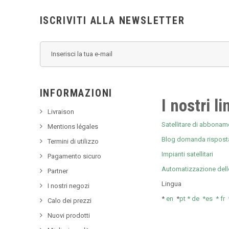
ISCRIVITI ALLA NEWSLETTER
INFORMAZIONI
I nostri li
Livraison
Satellitare di abboname
Mentions légales
Blog domanda rispost
Termini di utilizzo
Impianti satellitari
Pagamento sicuro
Automatizzazione dell
Partner
Lingua
I nostri negozi
*
en
*
pt *
de *
es *
fr
Calo dei prezzi
Nuovi prodotti