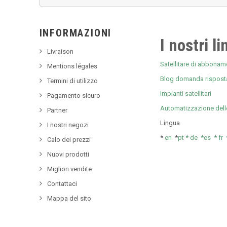
INFORMAZIONI
I nostri li
Livraison
Satellitare di abboname
Mentions légales
Blog domanda rispost
Termini di utilizzo
Impianti satellitari
Pagamento sicuro
Automatizzazione dell
Partner
Lingua
I nostri negozi
*
en
*
pt *
de *
es *
fr
Calo dei prezzi
Nuovi prodotti
Migliori vendite
Contattaci
Mappa del sito