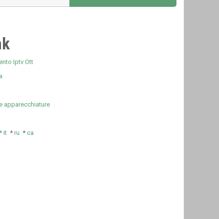
nk
nto Iptv Ott
a
e apparecchiature
*
it
*
ru
*
ca