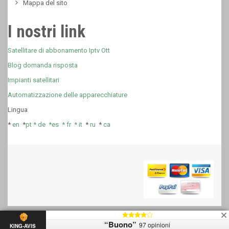
Mappa del sito
I nostri link
Satellitare di abbonamento Iptv Ott
Blog domanda risposta
Impianti satellitari
Automatizzazione delle apparecchiature
Lingua
*
en
*
pt *
de *
es *
fr
*
it
*
ru
*
ca
“Buono”
97 opinioni
KING-AVIS