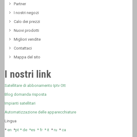
Partner
I nostri negozi
Calo dei prezzi
Nuovi prodotti
Migliori vendite
Contattaci
Mappa del sito
I nostri link
Satellitare di abbonamento Iptv Ott
Blog domanda risposta
Impianti satellitari
Automatizzazione delle apparecchiature
Lingua
*
en
*
pt *
de *
es *
fr
*
it
*
ru
*
ca