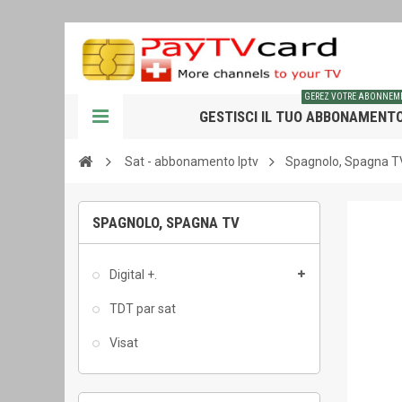
GEREZ VOTRE ABONNEM
GESTISCI IL TUO ABBONAMENT
Sat - abbonamento Iptv
Spagnolo, Spagna T
SPAGNOLO, SPAGNA TV
Digital +.
TDT par sat
Visat