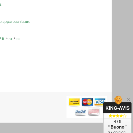
a
e apparecchiature
*
it
*
ru
*
ca
KING-AVIS
4 / 5
“Buono”
97 opinioni