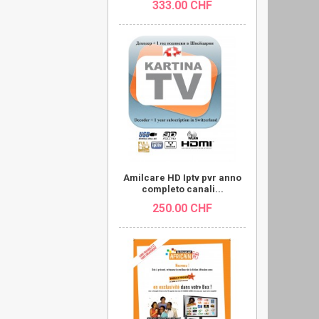
333.00 CHF
Amilcare HD Iptv pvr anno
completo canali...
250.00 CHF