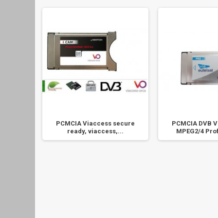
ia HD
PCMCIA Viaccess secure
PCMCIA DVB Vi
ready, viaccess,...
MPEG2/4 Prof