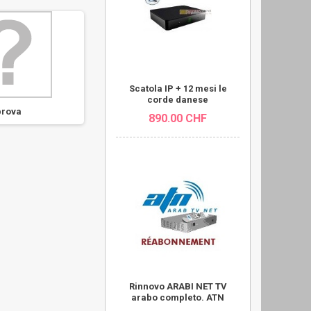
Scatola IP + 12 mesi le
corde danese
prova
890.00 CHF
Decoder Sky italia HD
PCMCI
rea
Rinnovo ARABI NET TV
arabo completo. ATN