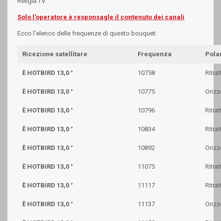
Religia.TV
Solo l'operatore è responsagle il contenuto dei canali
Ecco l'elenco delle frequenze di questo bouquet:
Ricezione satellitare
Frequenza
Polar
È HOTBIRD 13,0 °
10758
Ritrat
È HOTBIRD 13,0 °
10775
Orizz
È HOTBIRD 13,0 °
10796
Ritrat
È HOTBIRD 13,0 °
10834
Ritrat
È HOTBIRD 13,0 °
10892
Orizz
È HOTBIRD 13,0 °
11075
Ritrat
È HOTBIRD 13,0 °
11117
Ritrat
È HOTBIRD 13,0 °
11137
Orizz