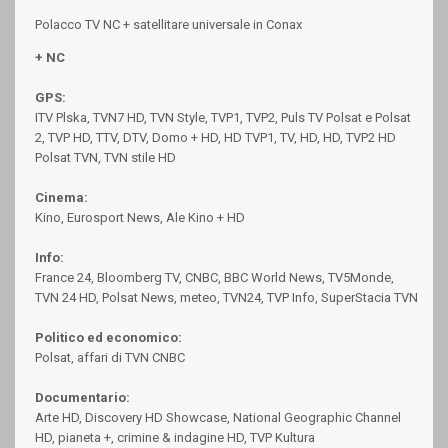
Polacco TV NC + satellitare universale in Conax
+ NC
GPS:
ITV Plska, TVN7 HD, TVN Style, TVP1, TVP2, Puls TV Polsat e Polsat
2, TVP HD, TTV, DTV, Domo + HD, HD TVP1, TV, HD, HD, TVP2 HD
Polsat TVN, TVN stile HD
Cinema:
Kino, Eurosport News, Ale Kino + HD
Info:
France 24, Bloomberg TV, CNBC, BBC World News, TV5Monde,
TVN 24 HD, Polsat News, meteo, TVN24, TVP Info, SuperStacia TVN
Politico ed economico:
Polsat, affari di TVN CNBC
Documentario:
Arte HD, Discovery HD Showcase, National Geographic Channel
HD, pianeta +, crimine & indagine HD, TVP Kultura