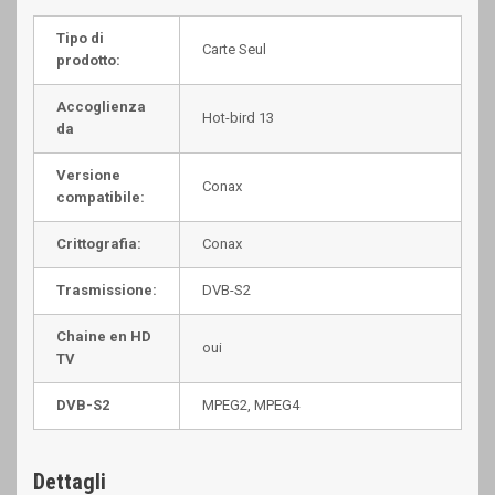
Tipo di
Carte Seul
prodotto:
Accoglienza
Hot-bird 13
da
Versione
Conax
compatibile:
Crittografia:
Conax
Trasmissione:
DVB-S2
Chaine en HD
oui
TV
DVB-S2
MPEG2, MPEG4
Dettagli