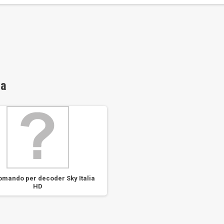
ia
omando per decoder Sky Italia
HD