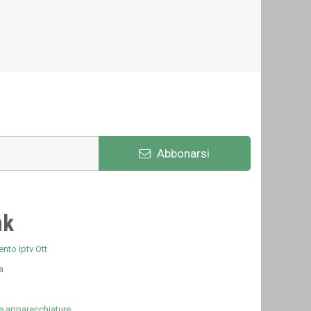
Abbonarsi
nk
nto Iptv Ott
a
e apparecchiature