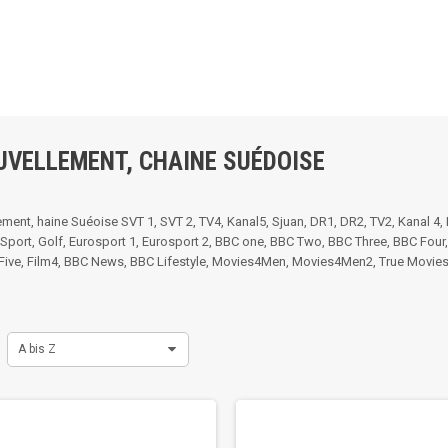
UVELLEMENT, CHAINE SUÉDOISE
ment, haine Suéoise SVT 1, SVT 2, TV4, Kanal5, Sjuan, DR1, DR2, TV2, Kanal 4,
 Sport, Golf, Eurosport 1, Eurosport 2, BBC one, BBC Two, BBC Three, BBC Four, 
Five, Film4, BBC News, BBC Lifestyle, Movies4Men, Movies4Men2, True Movies, T
A bis Z