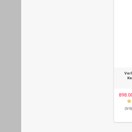
Ver
Ke
898.0
(5/5)