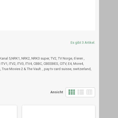
Es gibt 3 Artikel.
 Kanal 5,NRK1, NRK2, NRK3 super, TV2, TV Norge, 6'eren ,
ITV1, ITV2, ITV3, ITV4, CBBC, CBEEBIES, CITV, E4, More4,
rue Movies 2 & The Vault. , pay tv card suisse, switzerland,
Ansicht