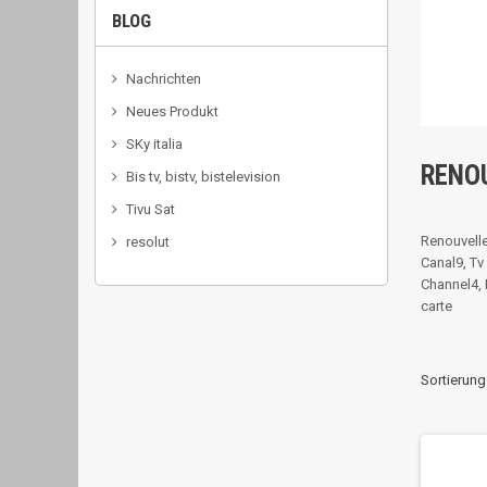
BLOG
Nachrichten
Neues Produkt
SKy italia
RENO
Bis tv, bistv, bistelevision
Tivu Sat
Renouvelle
resolut
Canal9, Tv
Channel4, 
carte
Sortierung