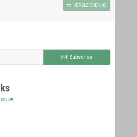
VERGLEICHEN
(
0
)
Subscribe
nks
Iptv Ott
n