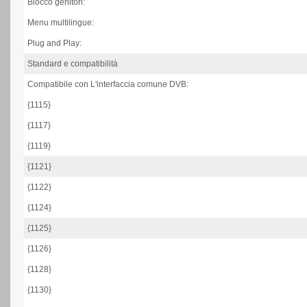
Blocco genitori:
Menu multilingue:
Plug and Play:
Standard e compatibilità
Compatibile con L'interfaccia comune DVB:
{1115}
{1117}
{1119}
{1121}
{1122}
{1124}
{1125}
{1126}
{1128}
{1130}