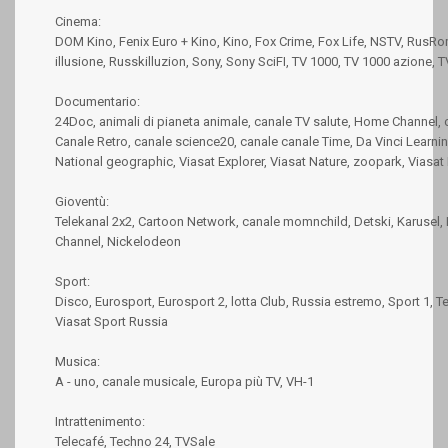
Cinema:
DOM Kino, Fenix Euro + Kino, Kino, Fox Crime, Fox Life, NSTV, RusRo
illusione, Russkilluzion, Sony, Sony SciFI, TV 1000, TV 1000 azione, 
Documentario:
24Doc, animali di pianeta animale, canale TV salute, Home Channel, 
Canale Retro, canale science20, canale canale Time, Da Vinci Learnin
National geographic, Viasat Explorer, Viasat Nature, zoopark, Viasat
Gioventù:
Telekanal 2x2, Cartoon Network, canale momnchild, Detski, Karusel,
Channel, Nickelodeon
Sport:
Disco, Eurosport, Eurosport 2, lotta Club, Russia estremo, Sport 1, T
Viasat Sport Russia
Musica:
A - uno, canale musicale, Europa più TV, VH-1
Intrattenimento:
Telecafé, Techno 24, TVSale