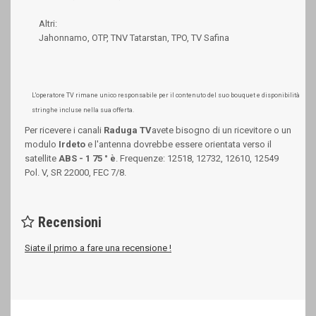
Altri:
Jahonnamo, OTP, TNV Tatarstan, TPO, TV Safina
L'operatore TV rimane unico responsabile per il contenuto del suo bouquet e disponibilità
stringhe incluse nella sua offerta.
Per ricevere
i canali
Raduga TV
avete bisogno di un ricevitore o un
modulo
Irdeto
e l'antenna dovrebbe essere orientata verso il
satellite
ABS - 1 75 ° è
. Frequenze: 12518, 12732, 12610, 12549
Pol. V, SR 22000, FEC 7/8.
Recensioni
Siate il primo a fare una recensione !