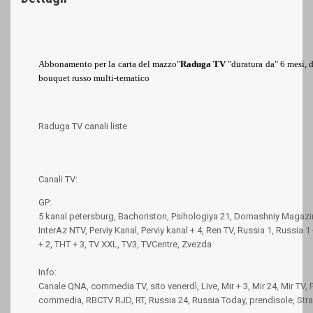
Abbonamento per la carta del mazzo"
Raduga TV
"duratura da"
6
mesi, d
bouquet russo multi-tematico
Raduga TV canali liste
Canali TV:
GP:
5 kanal petersburg, Bachoriston, Psihologiya 21, Domashniy Magazi
InterAz NTV, Perviy Kanal, Perviy kanal + 4, Ren TV, Russia 1, Russia 1
+ 2, THT + 3, TV XXL, TV3, TVCentre, Zvezda
Info:
Canale QNA, commedia TV, sito venerdì, Live, Mir + 3, Mir 24, Mir TV,
commedia, RBCTV RJD, RT, Russia 24, Russia Today, prendisole, Stran