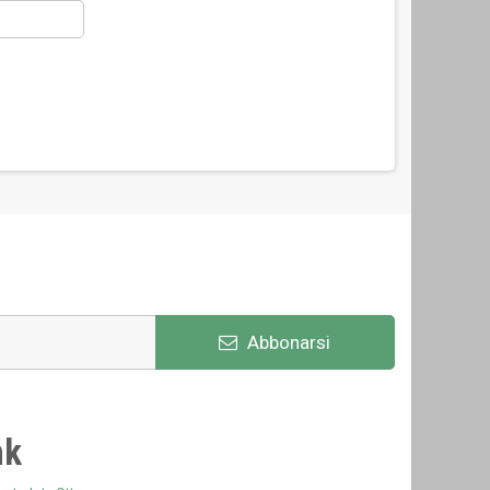
Abbonarsi
nk