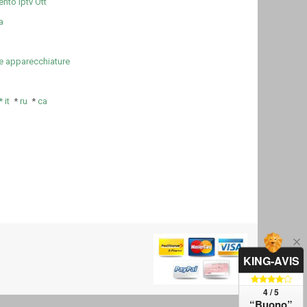
nto Iptv Ott
a
e apparecchiature
*
it
*
ru
*
ca
KING-AVIS
4 / 5
“Buono”