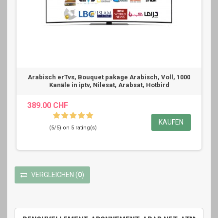
Arabisch erTvs, Bouquet pakage Arabisch, Voll, 1000
Kanäle in iptv, Nilesat, Arabsat, Hotbird
389.00 CHF
KAUFEN
(5/5) on 5 rating(s)
VERGLEICHEN
(
0
)