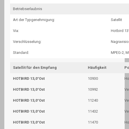
Betriebserlaubnis
Art der Typgenehmigung:
Satellit
Via:
Hotbird 13
Verschlüsselung:
Nagravisio
Standard:
MPEG-2, M
Satellit für den Empfang
Häufigkeit
Po
HOTBIRD 13,0°Ost
10930
Ho
HOTBIRD 13,0°Ost
10992
Ve
HOTBIRD 13,0°Ost
11240
Ve
HOTBIRD 13,0°Ost
11432
Ve
HOTBIRD 13,0°Ost
11470
Ho