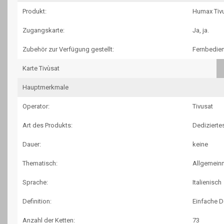
Produkt:
Humax Tiv
Zugangskarte:
Ja, ja.
Zubehör zur Verfügung gestellt:
Fernbedien
Karte Tivùsat
Hauptmerkmale
Operator:
Tivusat
Art des Produkts:
Dediziert
Dauer:
keine
Thematisch:
Allgemein
Sprache:
Italienisch
Definition:
Einfache De
Anzahl der Ketten:
73