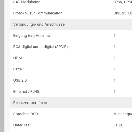
SAT-Modulation:
8PSK, QPS
Protokoll zur Kommunikation:
DiSEqC 1.0
Verbindungs- und Anschlüsse
Eingang (en) Antenne::
1
RCA digital audio digital (SPDIF):
1
HDMI:
1
Pertel:
1
USB 2.0:
1
Ethernet / RJ45:
1
Benutzeroberfläche
Sprachen OSD:
Multilangu
Unter Titel:
Ja, ja.