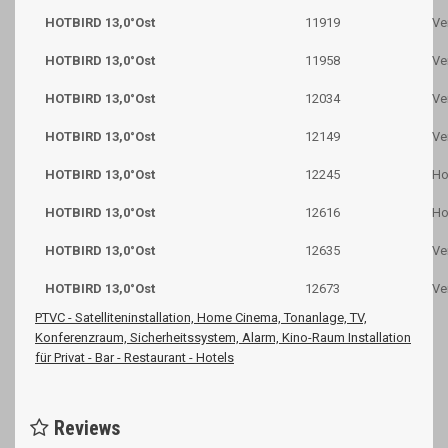
HOTBIRD 13,0°Ost
11919
Ve
HOTBIRD 13,0°Ost
11958
Ve
HOTBIRD 13,0°Ost
12034
Ve
HOTBIRD 13,0°Ost
12149
Ve
HOTBIRD 13,0°Ost
12245
Ho
HOTBIRD 13,0°Ost
12616
Ho
HOTBIRD 13,0°Ost
12635
Ve
HOTBIRD 13,0°Ost
12673
Ve
PTVC - Satelliteninstallation, Home Cinema, Tonanlage, TV,
Konferenzraum, Sicherheitssystem, Alarm, Kino-Raum Installation
für Privat - Bar - Restaurant - Hotels
Reviews