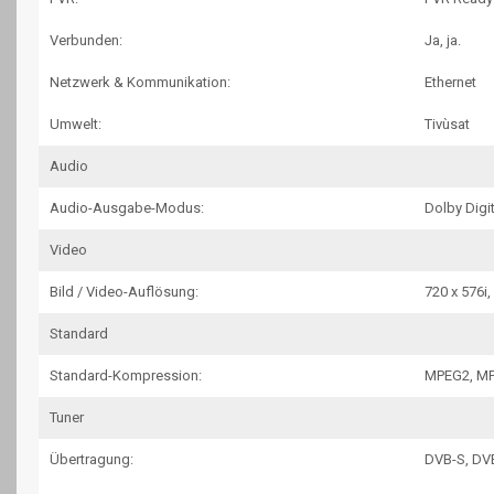
Verbunden:
Ja, ja.
Netzwerk & Kommunikation:
Ethernet
Umwelt:
Tivùsat
Audio
Audio-Ausgabe-Modus:
Dolby Digit
Video
Bild / Video-Auflösung:
720 x 576i,
Standard
Standard-Kompression:
MPEG2, MP
Tuner
Übertragung:
DVB-S, DV