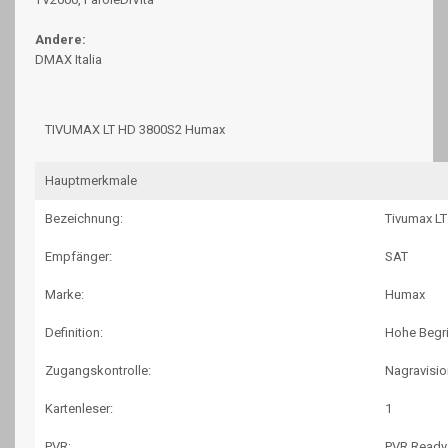
Andere:
DMAX Italia
TIVUMAX LT HD 3800S2 Humax
Hauptmerkmale
Bezeichnung:
Tivumax L
Empfänger:
SAT
Marke:
Humax
Definition:
Hohe Begr
Zugangskontrolle:
Nagravisio
Kartenleser:
1
PVR:
PVR Ready