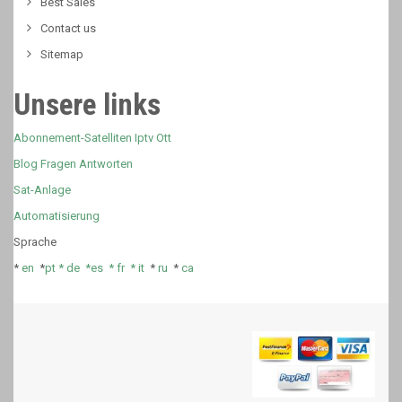
Best Sales
Contact us
Sitemap
Unsere links
Abonnement-Satelliten Iptv Ott
Blog Fragen Antworten
Sat-Anlage
Automatisierung
Sprache
*
en
*
pt *
de *
es *
fr
*
it
*
ru
*
ca