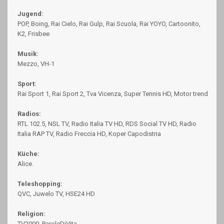
Jugend:
POP, Boing, Rai Cielo, Rai Gulp, Rai Scuola, Rai YOYO, Cartoonito,
K2, Frisbee
Musik:
Mezzo, VH-1
Sport:
Rai Sport 1, Rai Sport 2, Tva Vicenza, Super Tennis HD, Motor trend
Radios:
RTL 102.5, NSL TV, Radio Italia TV HD, RDS Social TV HD, Radio
Italia RAP TV, Radio Freccia HD, Koper Capodistria
Küche:
Alice.
Teleshopping:
QVC, Juwelo TV, HSE24 HD
Religion:
TV2000, ParoleDiVita