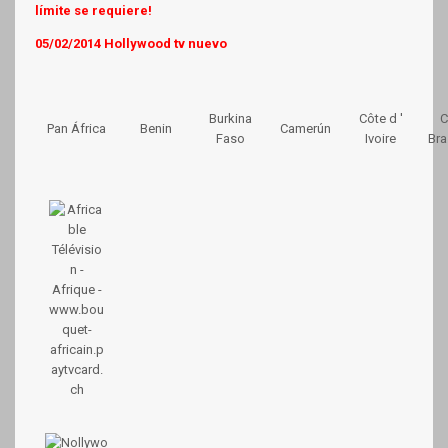
límite se requiere!
05/02/2014 Hollywood tv nuevo
Burkina
Côte d '
C
Pan África
Benin
Camerún
Faso
Ivoire
Bra