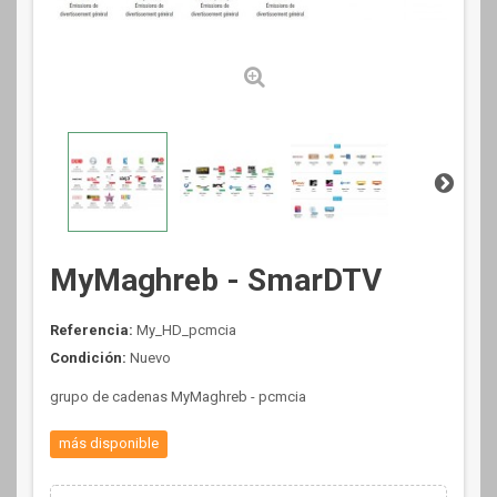
MyMaghreb - SmarDTV
Referencia:
My_HD_pcmcia
Condición:
Nuevo
grupo de cadenas MyMaghreb - pcmcia
más disponible