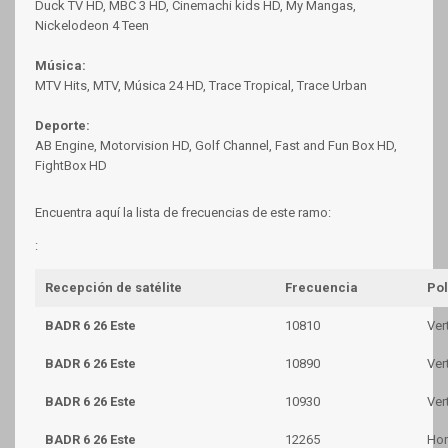
Duck TV HD, MBC 3 HD, Cinemachi kids HD, My Mangas,
Nickelodeon 4 Teen
Música:
MTV Hits, MTV, Música 24 HD, Trace Tropical, Trace Urban
Deporte:
AB Engine, Motorvision HD, Golf Channel, Fast and Fun Box HD,
FightBox HD
Encuentra aquí la lista de frecuencias de este ramo:
:
Recepción de satélite
Frecuencia
Pol
BADR 6 26 Este
10810
Ver
BADR 6 26 Este
10890
Ver
BADR 6 26 Este
10930
Ver
BADR 6 26 Este
12265
Hor