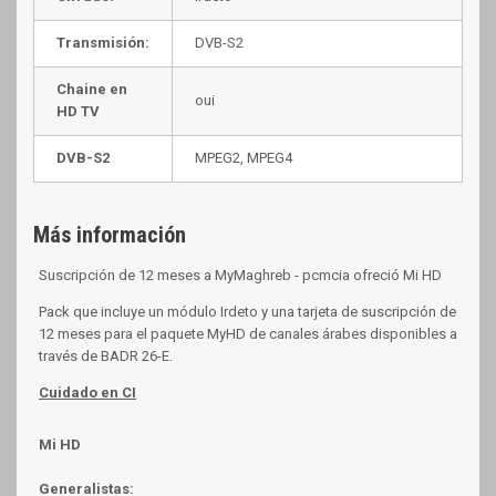
Transmisión:
DVB-S2
Chaine en
oui
HD TV
DVB-S2
MPEG2, MPEG4
Más información
Suscripción de 12 meses a MyMaghreb - pcmcia ofreció Mi HD
Pack que incluye un módulo Irdeto y una tarjeta de suscripción de
12 meses para el paquete MyHD de canales árabes disponibles a
través de BADR 26-E.
Cuidado en CI
Mi HD
Generalistas: