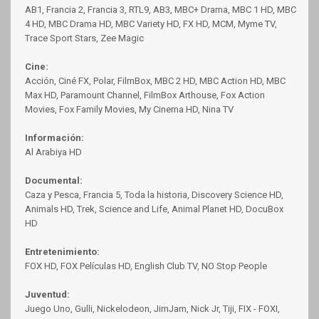
AB1, Francia 2, Francia 3, RTL9, AB3, MBC+ Drama, MBC 1 HD, MBC
4 HD, MBC Drama HD, MBC Variety HD, FX HD, MCM, Myme TV,
Trace Sport Stars, Zee Magic
Cine:
Acción, Ciné FX, Polar, FilmBox, MBC 2 HD, MBC Action HD, MBC
Max HD, Paramount Channel, FilmBox Arthouse, Fox Action
Movies, Fox Family Movies, My Cinema HD, Nina TV
Información:
Al Arabiya HD
Documental:
Caza y Pesca, Francia 5, Toda la historia, Discovery Science HD,
Animals HD, Trek, Science and Life, Animal Planet HD, DocuBox
HD
Entretenimiento:
FOX HD, FOX Películas HD, English Club TV, NO Stop People
Juventud:
Juego Uno, Gulli, Nickelodeon, JimJam, Nick Jr, Tiji, FIX - FOXI,