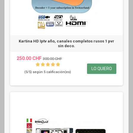
Kartina HD Iptv año, canales completos rusos 1 pvr
sin deco.
250.00 CHF
300.00 CHF
LO QUIERO
(5/5) según 5 calificación(es)