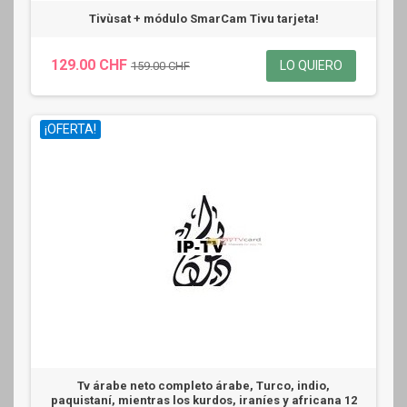
Tivùsat + módulo SmarCam Tivu tarjeta!
129.00 CHF
LO QUIERO
159.00 CHF
¡OFERTA!
Tv árabe neto completo árabe, Turco, indio,
paquistaní, mientras los kurdos, iraníes y africana 12