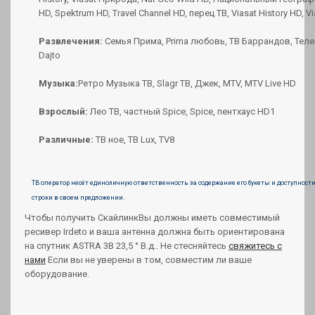
HD, Spektrum HD, Travel Channel HD, перец ТВ, Viasat History HD, 
Развлечения:
Семья Прима, Prima любовь, ТВ Баррандов, Тел
Dajto
Музыка:
Ретро Музыка ТВ, Slagr ТВ, Джек, MTV, MTV Live HD
Взрослый:
Лео ТВ, частный Spice, Spice, пентхаус HD1
Различные:
ТВ ное, ТВ Lux, TV8
ТВ оператор несёт единоличную ответственность за содержание его букеты и доступност
строки в своем предложении.
Чтобы получить
Скайлинк
Вы должны иметь совместимый
ресивер
Irdeto
и ваша антенна должна быть ориентирована
на спутник
ASTRA 3B 23,5 ° В.д.
. Не стесняйтесь
свяжитесь с
нами
Если вы не уверены в том, совместим ли ваше
оборудование.