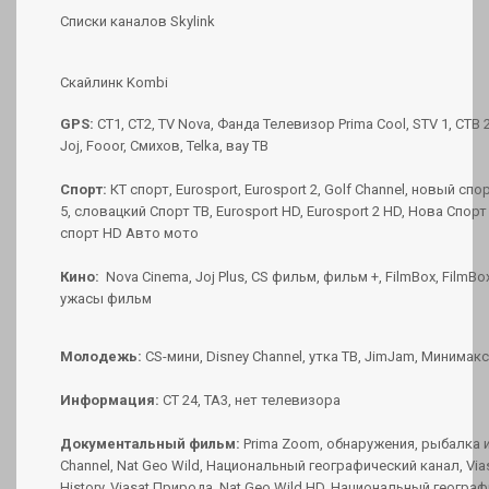
Списки каналов Skylink
Скайлинк Kombi
GPS:
СТ1, СТ2, TV Nova, Фанда Телевизор Prima Cool, STV 1, СТВ 
Joj, Fooor, Смихов, Telka, вау ТВ
Спорт:
КТ спорт, Eurosport, Eurosport 2, Golf Channel, новый спо
5, словацкий Спорт ТВ, Eurosport HD, Eurosport 2 HD, Нова Спорт
спорт HD Авто мото
Кино:
Nova Cinema, Joj Plus, CS фильм, фильм +, FilmBox, FilmB
ужасы фильм
Молодежь:
CS-мини, Disney Channel, утка ТВ, JimJam, Минимакс
Информация:
CT 24, TA3, нет телевизора
Документальный фильм:
Prima Zoom, обнаружения, рыбалка и 
Channel, Nat Geo Wild, Национальный географический канал, Viasa
History, Viasat Природа, Nat Geo Wild HD, Национальный геогра