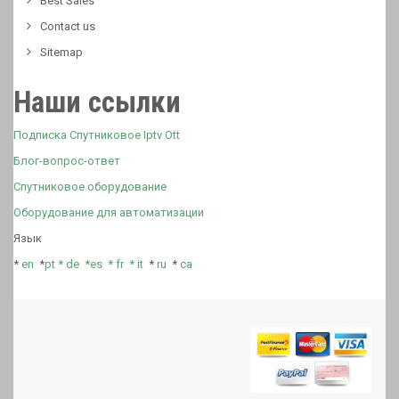
Best Sales
Contact us
Sitemap
Наши ссылки
Подписка Спутниковое Iptv Ott
Блог-вопрос-ответ
Спутниковое оборудование
Оборудование для автоматизации
Язык
*
en
*
pt *
de *
es *
fr
*
it
*
ru
*
ca