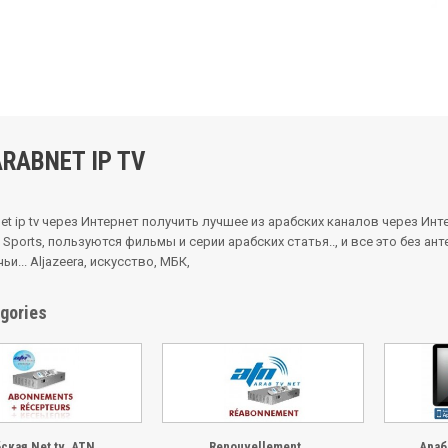
ARABNET IP TV
et ip tv через Интернет получить лучшее из арабских каналов через Ин
a Sports, пользуются фильмы и серии арабских статья.., и все это без ант
ьи... Aljazeera, искусство, МБК,
gories
ская Net tv, ATN...
Renouvellement,...
Араб