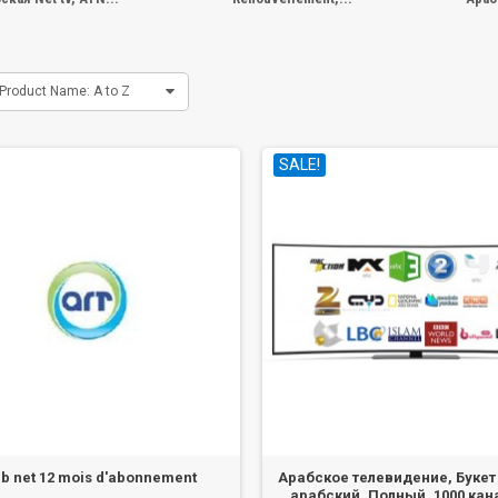
Product Name: A to Z
SALE!
b net 12 mois d'abonnement
Арабское телевидение, Букет
арабский, Полный, 1000 кан