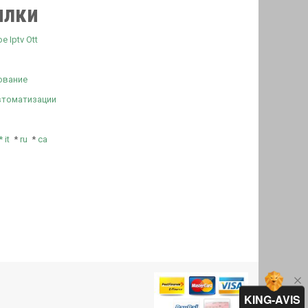
ылки
 Iptv Ott
ование
втоматизации
*
it
*
ru
*
ca
KING-AVIS