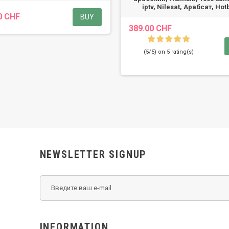
iptv, Nilesat, Арабсат, Hot
0 CHF
BUY
389.00 CHF
(5/5) on 5 rating(s)
NEWSLETTER SIGNUP
INFORMATION