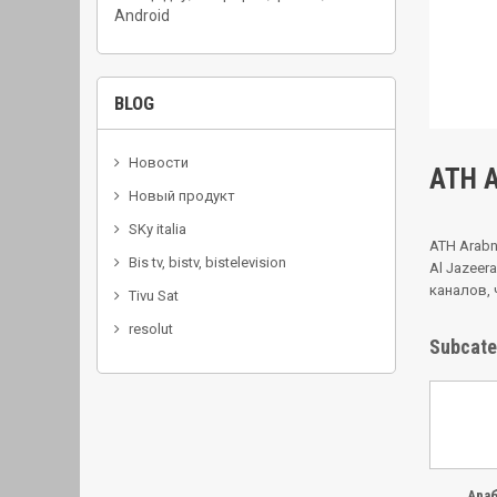
Android
BLOG
Новости
АТН 
Новый продукт
SKy italia
АТН Arabn
Bis tv, bistv, bistelevision
Al Jazeer
каналов, ч
Tivu Sat
resolut
Subcate
Араб