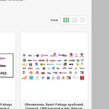
View
 Pakage
Обновление, Букет Pakage арабский,
алов в
Полный, 1000 каналов в iptv, Nilesat,