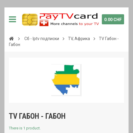
0.00 CHF
Сб - Iptv подписки
TV, Африка
TV Габон -
Габон
TV ГАБОН - ГАБОН
There is 1 product.