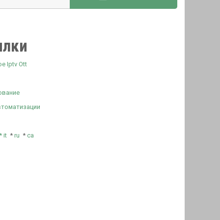
ылки
 Iptv Ott
ование
втоматизации
*
it
*
ru
*
ca