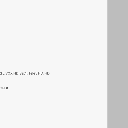
TL VOX HD Sat1, Tele5 HD,
HD
еты и