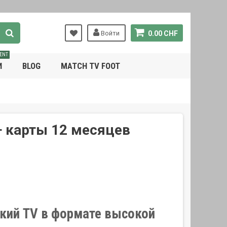
Войти
0.00 CHF
ENT
И
BLOG
MATCH TV FOOT
 + карты 12 месяцев
цкий TV в формате высокой