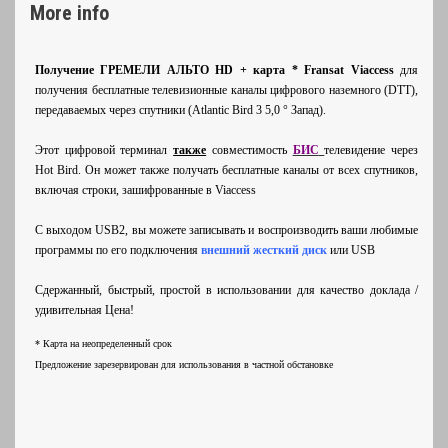
More info
Получение ГРЕМЕЛИ АЛЬТО HD + карта * Fransat Viaccess
для
получения бесплатные телевизионные каналы цифрового наземного (DTT),
передаваемых через спутники (Atlantic Bird 3 5,0 ° Запад).
Этот цифровой терминал
также
совместимость
БИС
телевидение через
Hot Bird. Он может также получать бесплатные каналы от всех спутников,
включая строки, зашифрованные в Viaccess
С выходом USB2, вы можете записывать и воспроизводить ваши любимые
программы по его подключения
внешний жесткий диск
или USB
Сдержанный, быстрый, простой в использовании для качество доклада /
удивительная Цена!
* Карта на неопределенный срок
Предложение зарезервирован для использования в частной обстановке