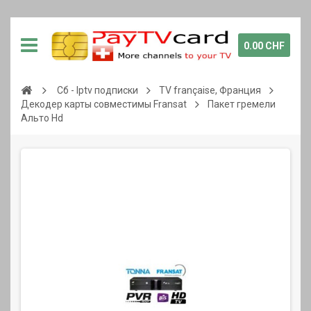
0.00 CHF
Сб - Iptv подписки
TV française, Франция
Декодер карты совместимы Fransat
Пакет гремели
Альто Hd