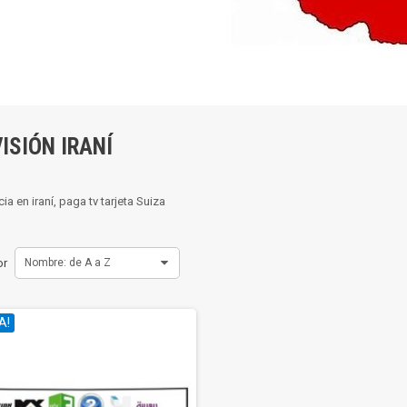
ISIÓN IRANÍ
a en iraní, paga tv tarjeta Suiza
or
Nombre: de A a Z
A!