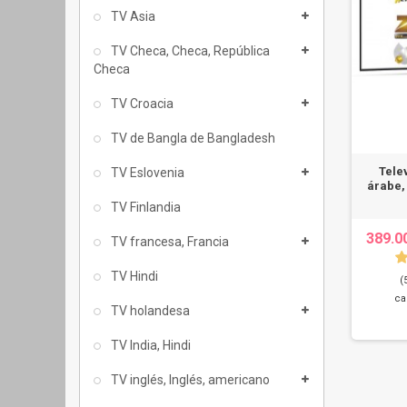
TV Asia
TV Checa, Checa, República
Checa
TV Croacia
TV de Bangla de Bangladesh
Tele
TV Eslovenia
árabe,
TV Finlandia
389.0
TV francesa, Francia
TV Hindi
(
ca
TV holandesa
TV India, Hindi
TV inglés, Inglés, americano