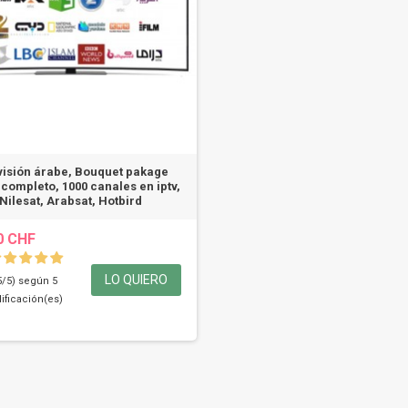
visión árabe, Bouquet pakage
 completo, 1000 canales en iptv,
Nilesat, Arabsat, Hotbird
0 CHF
LO QUIERO
5/5) según 5
lificación(es)