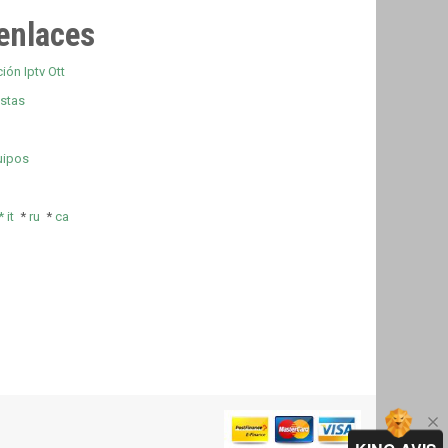
enlaces
ión Iptv Ott
estas
uipos
*
it
*
ru
*
ca