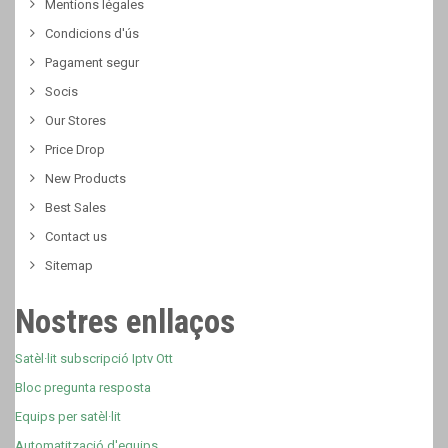
Mentions légales
Condicions d'ús
Pagament segur
Socis
Our Stores
Price Drop
New Products
Best Sales
Contact us
Sitemap
Nostres enllaços
Satèl·lit subscripció Iptv Ott
Bloc pregunta resposta
Equips per satèl·lit
Automatització d'equips