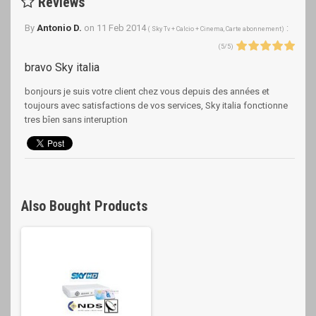
Reviews
By
Antonio D.
on
11 Feb 2014
:
(
Sky Tv + Calcio + Cinema, Carte abonnement
)
(
5
/
5
)
bravo Sky italia
bonjours je suis votre client chez vous depuis des années et
toujours avec satisfactions de vos services, Sky italia fonctionne
tres bîen sans interuption
Also Bought Products