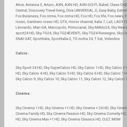
Alice, Antenna 3, Arturo, AXN, AXN HD, AXN-SCI-FI, Babel, Class-C
Central, Discovery Travel living, Diva UNIVERSAL, E, Easy Baby, Extre
Fox Buisiness, Fox crime, Fox crime HD, Fox HD, Fox life, Fox news, 
rosso, Gambero rosso HD, GTX, Horror channel, Italia 7, La3, LADY 
Léonardo, Man-GA, Marcopolo, Primocanal, Sky-Météo24, Sky News,
sport24 HD, Sky-TG24, Sky-TG24EVENTI, Sky-TG24-Rassegne, Sky U
SNAI-SAT, Sportitalia, Sportitalia-2, TG norba 24, T Sat, Videolina
Calcio :
Sky Sport 24 HD, Sky SuperCalcio HD, Sky Calcio 1 HD, Sky Calcio 2 
HD, Sky Calcio 4 HD, Sky Calcio 5 HD, Sky Calcio 6 HD, Sky Calcio 7 H
Sky Calcio 9, Sky Calcio 10, Sky Calcio 11, Sky Calcio 12, Sky Calcio 
Cinéma :
Sky Cinema 1 HD, Sky Cinema +1 HD, Sky Cinema + 24 HD, Sky Cinem
Cinema Family HD, Sky Cinema Passion HD, Sky Cinema Comedy HD
HD, Sky Cinema Max +1 HD, Sky Cinema Classics HD, CULT, MGM