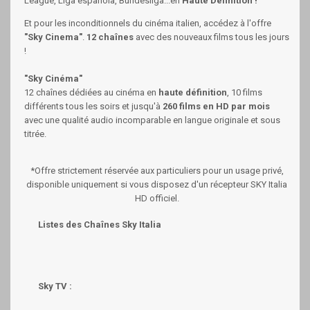
League, Liga española, Bundesliga...en
Haute Définition !
Et pour les inconditionnels du cinéma italien, accédez à l'offre
"Sky Cinema"
.
12 chaînes
avec des nouveaux films tous les jours
!
"Sky Cinéma"
12 chaînes dédiées au cinéma en
haute définition
, 10 films
différents tous les soirs et jusqu'à
260 films en HD par mois
avec une qualité audio incomparable en langue originale et sous
titrée.
*Offre strictement réservée aux particuliers pour un usage privé,
disponible uniquement si vous disposez d'un récepteur SKY Italia
HD officiel.
Listes des Chaînes Sky Italia
Sky TV :