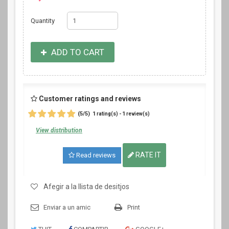
Quantity
ADD TO CART
Customer ratings and reviews
(
5
/
5
)
1
1
rating(s) -
review(s)
View distribution
RATE IT
Read reviews
Afegir a la llista de desitjos
Enviar a un amic
Print