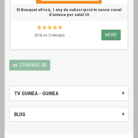
El Bouquet africà, 1 any de subscripció tv sense canal
d'antena per satèl·lit
MORE
(5/5) on 2 rating(s)
COMPARE
(
0
)
TV GUINEA - GUINEA
BLOG