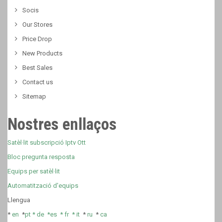
Socis
Our Stores
Price Drop
New Products
Best Sales
Contact us
Sitemap
Nostres enllaços
Satèl·lit subscripció Iptv Ott
Bloc pregunta resposta
Equips per satèl·lit
Automatització d'equips
Llengua
*
en
*
pt *
de *
es *
fr
*
it
*
ru
*
ca