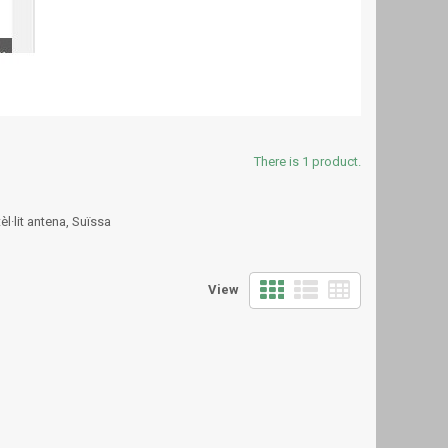
There is 1 product.
èl·lit antena, Suïssa
View