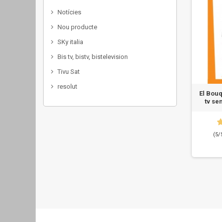
Notícies
Nou producte
SKy italia
Bis tv, bistv, bistelevision
Tivu Sat
resolut
El Bouq
tv se
(5/