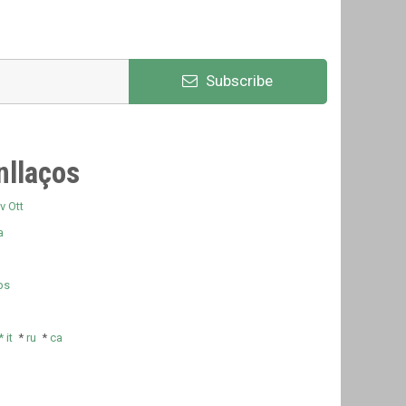
Subscribe
nllaços
v Ott
a
ps
*
it
*
ru
*
ca