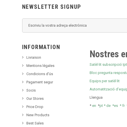
NEWSLETTER SIGNUP
INFORMATION
Nostres e
Livraison
Satèl·lit subscripció Ipt
Mentions légales
Bloc pregunta respost
Condicions d'ús
Equips per satèl·lit
Pagament segur
Automatització d'equi
Socis
Llengua
Our Stores
*
en
*
pt *
de *
es *
fr
Price Drop
New Products
Best Sales