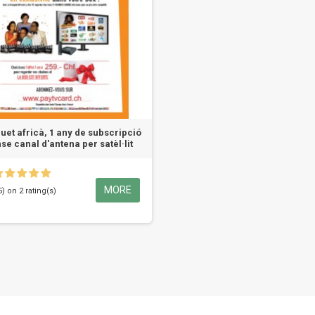
uet africà, 1 any de subscripció
nse canal d'antena per satèl·lit
MORE
5) on 2 rating(s)