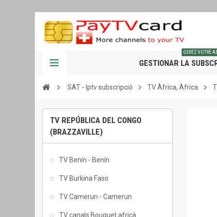
GEREZ VOTRE 
GESTIONAR LA SUBSCR
SAT - Iptv subscripció
TV Àfrica, Àfrica
T
TV REPÚBLICA DEL CONGO
(BRAZZAVILLE)
TV Benín - Benín
TV Burkina Faso
TV Camerun - Camerun
TV canals Bouquet africà