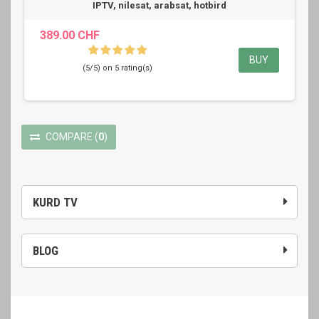
IPTV, nilesat, arabsat, hotbird
389.00 CHF
BUY
(5/5) on 5 rating(s)
COMPARE
(
0
)
KURD TV
BLOG