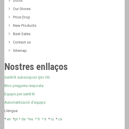
Socis
Our Stores
Price Drop
New Products
Best Sales
Contact us
Sitemap
Nostres enllaços
Satèl·lit subscripció Iptv Ott
Bloc pregunta resposta
Equips per satèl·lit
Automatització d'equips
Llengua
*
en
*
pt *
de *
es *
fr
*
it
*
ru
*
ca