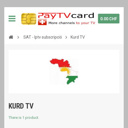
0.00 CHF
SAT - Iptv subscripció
Kurd TV
KURD TV
There is 1 product.