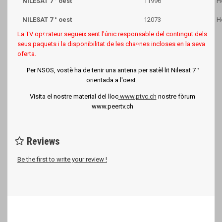
NILESAT 7 ° oest
11996
H
NILESAT 7 ° oest
12073
H
La TV op￩rateur segueix sent l'únic responsable del contingut dels
seus paquets i la disponibilitat de les cha￮nes incloses en la seva
oferta.
Per NSOS, vostè ha de tenir una antena per satèl·lit Nilesat 7 °
orientada a l'oest.
Visita el nostre material del lloc
www.ptvc.ch
nostre fòrum
www.peertv.ch
Reviews
Be the first to write your review !