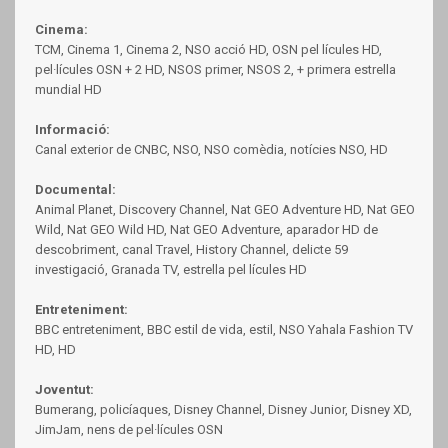
Cinema:
TCM, Cinema 1, Cinema 2, NSO acció HD, OSN pel lícules HD,
pel·lícules OSN + 2 HD, NSOS primer, NSOS 2, + primera estrella
mundial HD
Informació:
Canal exterior de CNBC, NSO, NSO comèdia, notícies NSO, HD
Documental:
Animal Planet, Discovery Channel, Nat GEO Adventure HD, Nat GEO
Wild, Nat GEO Wild HD, Nat GEO Adventure, aparador HD de
descobriment, canal Travel, History Channel, delicte 59
investigació, Granada TV, estrella pel lícules HD
Entreteniment:
BBC entreteniment, BBC estil de vida, estil, NSO Yahala Fashion TV
HD, HD
Joventut:
Bumerang, policíaques, Disney Channel, Disney Junior, Disney XD,
JimJam, nens de pel·lícules OSN