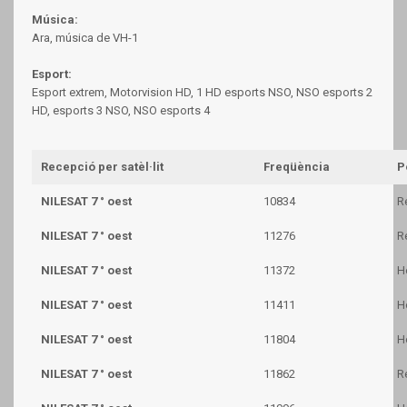
Música:
Ara, música de VH-1
Esport:
Esport extrem, Motorvision HD, 1 HD esports NSO, NSO esports 2
HD, esports 3 NSO, NSO esports 4
Recepció per satèl·lit
Freqüència
P
NILESAT 7 ° oest
10834
R
NILESAT 7 ° oest
11276
R
NILESAT 7 ° oest
11372
H
NILESAT 7 ° oest
11411
H
NILESAT 7 ° oest
11804
H
NILESAT 7 ° oest
11862
R