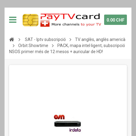
0.00 CHF
SAT - Iptv subscripció
TV anglès, anglès americà
Orbit Showtime
PACK, mapa intel·ligent, subscripció
NSOS primer més de 12 mesos + auricular de HD!