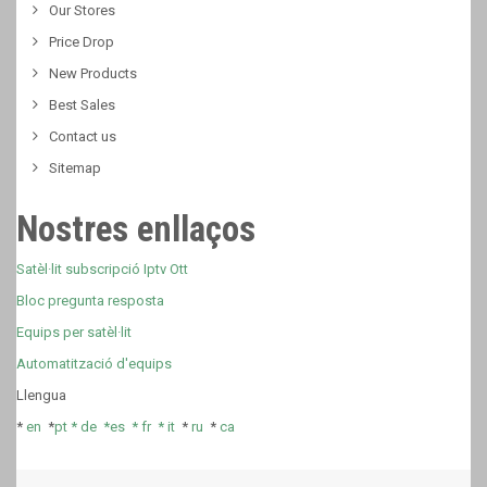
Our Stores
Price Drop
New Products
Best Sales
Contact us
Sitemap
Nostres enllaços
Satèl·lit subscripció Iptv Ott
Bloc pregunta resposta
Equips per satèl·lit
Automatització d'equips
Llengua
*
en
*
pt *
de *
es *
fr
*
it
*
ru
*
ca