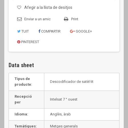
Afegir a la llista de desitjos
Enviar a un amic
Print
TUIT
COMPARTIR
GOOGLE+
PINTEREST
Data sheet
Tipus de
Descodificador de satèl·lit
producte:
Recepció
Intelsat 7 ° ouest
per
Idioma:
Anglès, àrab
Temàtiques:
Metges generals