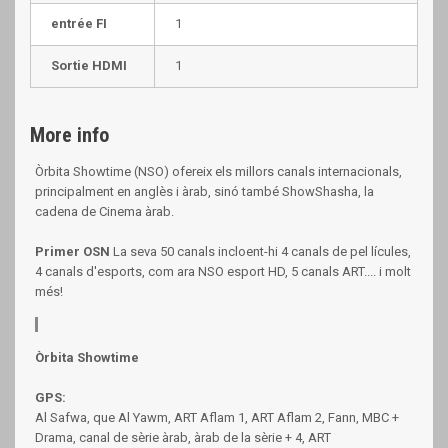
entrée FI
1
Sortie HDMI
1
More info
Òrbita Showtime (NSO) ofereix els millors canals internacionals,
principalment en anglès i àrab, sinó també ShowShasha, la
cadena de Cinema àrab.
Primer OSN
La seva 50 canals incloent-hi 4 canals de pel lícules,
4 canals d'esports, com ara NSO esport HD, 5 canals ART.... i molt
més!
Òrbita Showtime
GPS:
Al Safwa, que Al Yawm, ART Aflam 1, ART Aflam 2, Fann, MBC +
Drama, canal de sèrie àrab, àrab de la sèrie + 4, ART