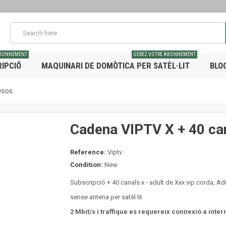
ABONNEMENT
GEREZ VOTRE ABONNEMENT
IPCIÓ
MAQUINARI DE DOMÒTICA PER SATÈL·LIT
BLO
esos
Cadena VIPTV X + 40 ca
Reference:
Viptv
Condition:
New
Subscripció + 40 canals x - adult de Xxx vip corda, Adu
sense antena per satèl·lit
2 Mbit/s i traffique es requereix connexió a intern