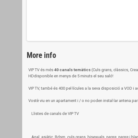
More info
VIP TV és més
40 canals temàtics
(Culs grans, clàssics, Cr
HD
disponible en menys de 5 minuts el seu saló!
VIP TV, també és
400 pel·lícules
a la seva disposició a
VOD
i a
Vostè viu en un apartament i / o no poden instal·lar antena pa
Llistes de canals de VIP TV
Anal, asiàtic, Bdsm, culs grans, bisexuals, negre, negre i bl