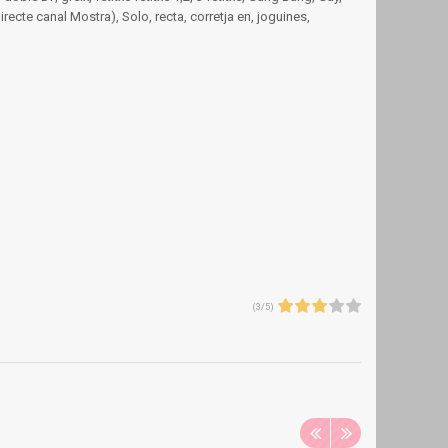
irecte canal Mostra), Solo, recta, corretja en, joguines,
(
3
/
5
)