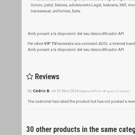
Gonzo, pelut, llatines, adolescents Legal, lesbiana, Milf, mon
transsexual, uniformes, lluita.
Amb posant a la disposició del seu descodificador API
Per rebre
VIP TV
necessita una connexió ADSL a internet ba
Amb posant a la disposició del seu descodificador API
Reviews
By
Cédric B.
on
01 Nov 2014
:
(
Cadena VIPTV X + 40 canals 12 mesos
)
The customer has rated the product but has not posted a revi
30 other products in the same cate