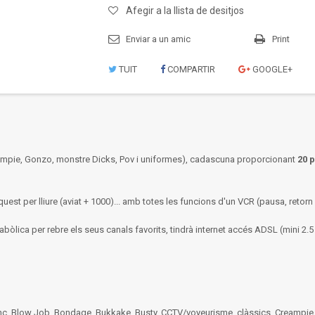
Afegir a la llista de desitjos
Enviar a un amic
Print
TUIT
COMPARTIR
GOOGLE+
eampie, Gonzo, monstre Dicks, Pov i uniformes), cadascuna proporcionant
20 
quest per lliure (aviat + 1000)... amb totes les funcions d'un VCR (pausa, retorn 
rabòlica per rebre els seus canals favorits, tindrà internet accés ADSL (mini 2
anc, Blow Job, Bondage, Bukkake, Busty, CCTV/voyeurisme, clàssics, Creampie, dob