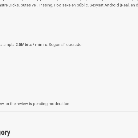
stre Dicks, putes vell, Pissing, Pov, sexe en públic, Sexysat Android (Real, en d
nda ampla
2.5Mbits / mini s
.
Segons l' operador
ew, or the review is pending moderation
gory