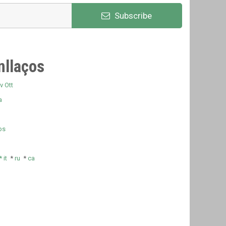
Subscribe
nllaços
v Ott
a
ps
*
it
*
ru
*
ca