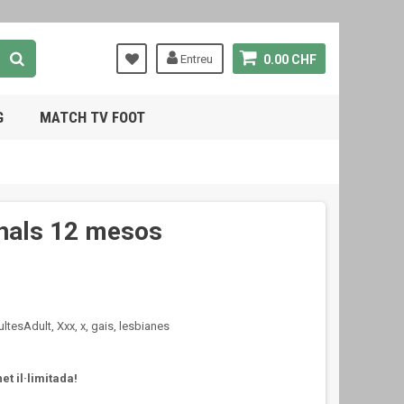
Entreu
0.00 CHF
G
MATCH TV FOOT
nals 12 mesos
ltesAdult, Xxx, x, gais, lesbianes
et il·limitada!