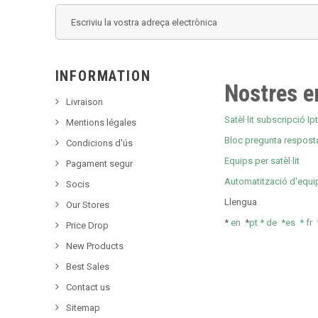
INFORMATION
Nostres e
Livraison
Satèl·lit subscripció Ipt
Mentions légales
Bloc pregunta respost
Condicions d'ús
Equips per satèl·lit
Pagament segur
Automatització d'equi
Socis
Llengua
Our Stores
*
en
*
pt *
de *
es *
fr
Price Drop
New Products
Best Sales
Contact us
Sitemap