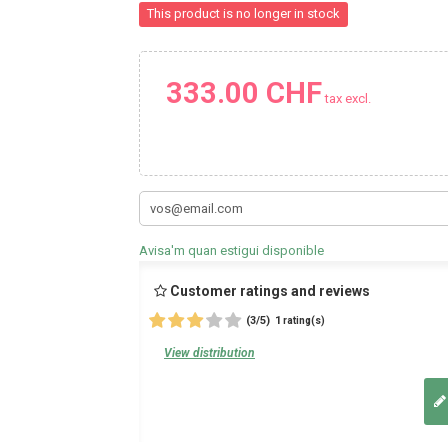
This product is no longer in stock
333.00 CHF
tax excl.
Avisa'm quan estigui disponible
Customer ratings and reviews
(
3
/
5
)
1
rating(s)
View distribution