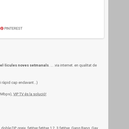
PINTEREST
pel·lícules noves setmanals
. ... .via internet.
en qualitat de
i ràpid cap endavant...)
.5 Mbps),
VIP TV és la solució!
le DP, greix, fetitxe fetitxe 1,2, 3 fetitxe, Gang Bang, Gay,